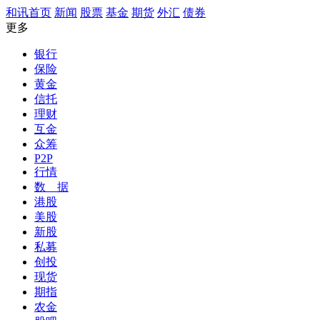
和讯首页
新闻
股票
基金
期货
外汇
债券
更多
银行
保险
黄金
信托
理财
互金
众筹
P2P
行情
数 据
港股
美股
新股
私募
创投
现货
期指
农金