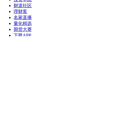
财道社区
理财客
名家直播
量化精选
期货大赛
下载APP
和讯网
>
新闻
> 正文
内容正在升级改造，请稍后再
和讯
内容正在升级改造，请稍后再试！
【免责声明】本文仅代表合作供稿方观点，不代表和讯网立场