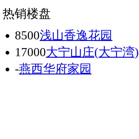
热销楼盘
8500
浅山香逸花园
17000
大宁山庄(大宁湾)
-
燕西华府家园
11000
北街家园
9980
合生悦都中心
11000
龙山锦园小区
15000
朗悦嘉园