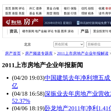
首页
新闻
评论
外汇
债券
黄金
白银
银行
保险
信托
创投
收藏
奢
股票
港股
美股
基金
私募
期货
期指
数据
行情
理财
税务
读书
商
2026年8月9日 星期日
和讯财经新闻端免费下
楼市新闻
地产金融
评论
专题
图库
滚动
置业投资刊
北京
房产首页
>
房产频道专题库
>
2011上市房地产企业年报解读
2011上市房地产企业年报新闻
(04/20 19:03)
中国建筑去年净利增五成 
亿
(04/18 16:58)
深振业去年房地产业营收25
52.37%
(04/06 18:19)
卧龙地产2011年净利1.41