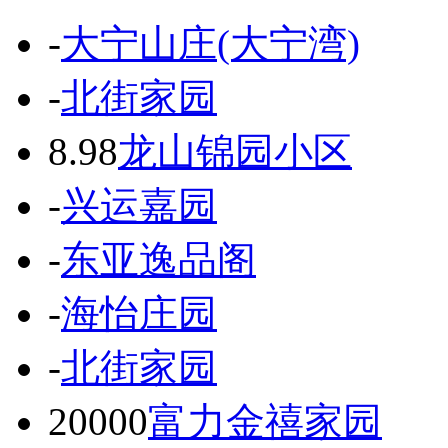
-
大宁山庄(大宁湾)
-
北街家园
8.98
龙山锦园小区
-
兴运嘉园
-
东亚逸品阁
-
海怡庄园
-
北街家园
20000
富力金禧家园