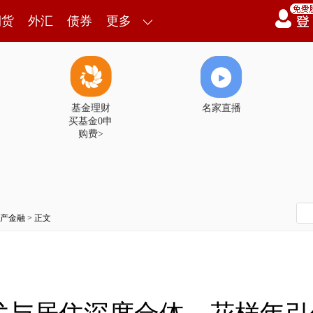
期货
外汇
债券
更多
基金理财
名家直播
买基金0申
购费>
产金融
> 正文