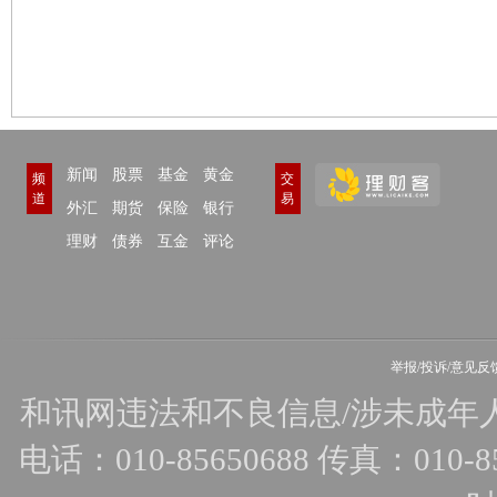
新闻
股票
基金
黄金
频
交
道
易
外汇
期货
保险
银行
理财
债券
互金
评论
举报/投诉/意见反
和讯网违法和不良信息/涉未成年人有害
电话：010-85650688 传真：010-856