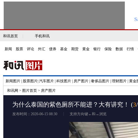
和讯首页
|
手机和讯
新闻
|
股票
|
评论
|
外汇
|
债券
|
基金
|
期货
|
黄金
|
银行
|
保险
|
数据
|
行情
|
新闻图片
|
股票图片
|
汽车图片
|
科技图片
|
房产图片
|
奢侈品图片
|
理财图片
|
黄金
和讯网
>
图片首页
>
房产图片
为什么泰国的紫色厕所不能进？大有讲究！
(
3
发布时间：2020-06-15 08:30
支持方向键←和→浏览