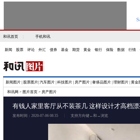
和讯首页
|
手机和讯
新闻
|
股票
|
评论
|
外汇
|
债券
|
基金
|
期货
|
黄金
|
银行
|
保险
|
数据
|
行情
|
新闻图片
|
股票图片
|
汽车图片
|
科技图片
|
房产图片
|
奢侈品图片
|
理财图片
|
黄金
和讯网
>
图片首页
>
房产图片
有钱人家里客厅从不装茶几 这样设计才高档漂
发布时间：2020-07-06 08:35
支持方向键←和→浏览