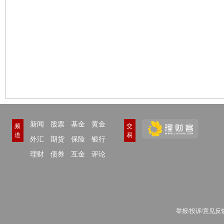
新闻
股票
基金
黄金
频
交
道
易
外汇
期货
保险
银行
理财
债券
互金
评论
举报/投诉/意见反