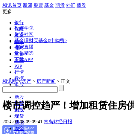
和讯首页
新闻
股票
基金
期货
外汇
债券
更多
银行
投资学院
保险
财道社区
黄金
基金理财
买基金0申购费>
信托
名家直播
理财
量化精选
互金
下载APP
众筹
P2P
行情
数据
和讯网
>
房产
>
房产新闻
> 正文
港股
美股
新股
楼市调控趋严！增加租赁住房
私募
创投
现货
2021-03-08 09:09:41
青岛财经日报
期指
农金