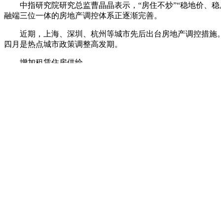
中指研究院研究总监曹晶晶表示，“房住不炒”“稳地价、
融端三位一体的房地产调控体系正逐渐完善。
近期，上海、深圳、杭州等城市先后出台房地产调控措施
四月是热点城市政策调整高发期。
增加租赁住房供给
政府工作报告指出，解决好大城市住房突出问题，通过增
住房税费负担，尽最大努力帮助新市民、青年人等缓解住房困
同策研究院指出，我国特大型城市租赁住房供需错配严重，
业内人士预计，在增加土地供应、安排专项资金、集中建
明显放量。
全国人大代表、北京证监局局长贾文勤建议，采用多种手
针对长租房市场发展，全国人大代表、
58同城
首席执行官
康有序发展。 据新华社电
相关新闻