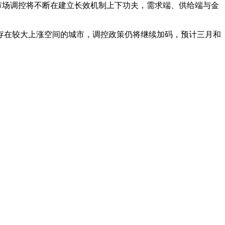
产市场调控将不断在建立长效机制上下功夫，需求端、供给端与金
存在较大上涨空间的城市，调控政策仍将继续加码，预计三月和
租赁住房和共有产权住房供给，规范发展长租房市场，降低租赁
、共有产权住房供给将增加。同策研究院预计，租赁住房供应将
，调节引导市场化租赁，构建完善的大城市住房租赁供应体系。
给、稳步推进“租购同权”落地等方面，规范引导长租房市场健