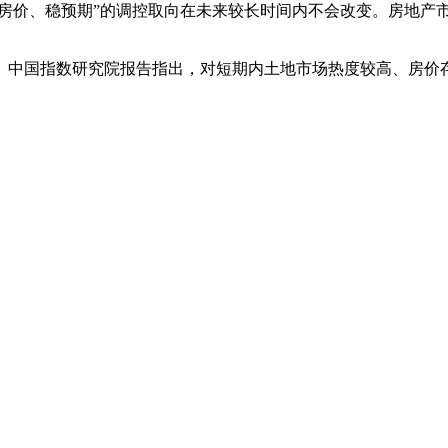
稳房价、稳预期”的调控取向在未来较长时间内不会改变。房地
。中国指数研究院报告指出，对短期内土地市场热度较高、房价
加土地供应、安排专项资金、集中建设等办法，切实增加保障性
难。
主要表现在整体数量不够以及适合的“居住空间”不够。
设及降低租赁住房税费负担等综合施策过程中，保障性租赁住房
段强化租赁住房供给能力，尽快形成一定规模的保障性租房供应
姚劲波
日前建议，从加快完善市场监管体系、持续加大房源有效供