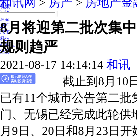
和讯网
>
房产
>
房地产金
视频
评论
名家
8月将迎第二批次集
房产
汽车
科技
规则趋严
商学院
注册
2021-08-17 14:14:14
和讯
截止到8月10日
已有11个城市公告第二
门、无锡已经完成此轮供
月9日、20日和8月23