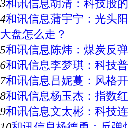
3
和讯信息胡清：科技股
4
和讯信息蒲宇宁：光头
大盘怎么走？
5
和讯信息陈炜：煤炭反
6
和讯信息李梦琪：科技
7
和讯信息吕妮蔓：风格
8
和讯信息杨玉杰：指数
9
和讯信息文太彬：科技连
10
和讯信息杨德勇：反弹