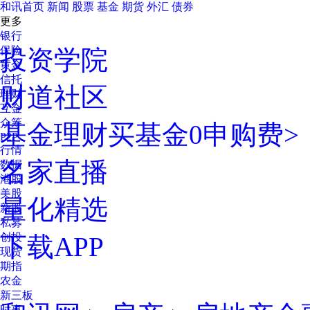
和讯首页
新闻
股票
基金
期货
外汇
债券
更多
银行
保险
投资学院
黄金
信托
财道社区
理财
互金
众筹
基金理财
买基金0申购费>
P2P
行情
名家直播
数据
港股
美股
量化精选
新股
私募
创投
下载APP
现货
期指
农金
新三板
时事