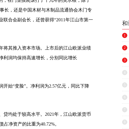
顺的，在门业摸爬滚打了十几年的吴水根，除了
H）的董事长，还是中国木材与木制品流通协会木门专
联合会副会长，还曾获得“2011年江山市第一
和
1
7年将其推入资本市场。上市后的江山欧派业绩
2
年，净利润均保持高速增长，分别同比增长
3
4
5
润开始“变脸”。净利润为2.57亿元，同比下降
6
7
贷均处于较高水平。2021年，江山欧派货币
8
债占净资产的比重为40.72%。