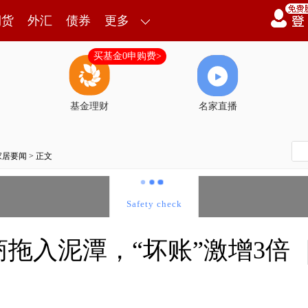
期货
外汇
债券
更多
买基金0申购费>
基金理财
名家直播
家居要闻
> 正文
拖入泥潭，“坏账”激增3倍 