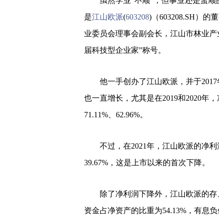
虽然学业“不顺”，但事业还是蛮
是
江山欧派
(
603208
)（603208.S
业委员会理事会副会长，江山市林业产业
届科技型企业家”称号。
他一手创办了江山欧派，并于201
也一直增长，尤其是在2019和2020
71.11%、62.96%。
不过，在2021年，江山欧派的净利
39.67%，这是上市以来的首次下降。
除了净利润下降外，江山欧派的存、
资金占净资产的比重为54.13%，有息负