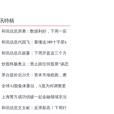
讯特稿
和讯信息房勇：数据利好，下周一应
对方案
和讯信息代国飞：看懂这3种十字星k
线形态
和讯信息吕妮蔓：下周开盘这三个方
向，还有仓位的朋友一定要拿稳了
炒股终极奥义：禁止跟任何股票“谈恋
爱”
茅台提价后20天：资本市场抢跑，磨
底属于现实
全球AI股集体重估，A股为何调整更
深，却率先反弹？
上海警方成功侦破一起金融领域非法
代理维权敲诈勒索案件
和讯信息文太彬：反弹新高！下周行