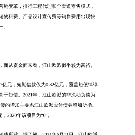
营销变革，推行工程代理和全渠道零售模式，
销物料费、产品设计宣传费等销售费用出现快
一。
，而从资金面来看，江山欧派似乎较为富裕。
97亿元，短期借款仅为0.82亿元，覆盖短债绰绰
于短债。2021年，江山欧派的非流动负债为
非流动负债的增加主要系江山欧派应付债券增加所指。
，2020年该项目为“0”。
转债所致。据了解，2021年6月11日，江山欧派