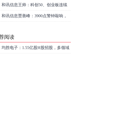
情怎么走？
和讯信息王帅：科创50、创业板连续
反弹之后，重要防守线已出现
和讯信息贾善峰：3900点警钟敲响，
主力正在暗中布局！
荐阅读
均胜电子：1.55亿股H股招股，多领域
发展势头好