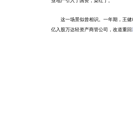
业地产引入了国资，染红了。
这一场景似曾相识。一年期，王健
亿入股万达轻资产商管公司，改道重回
不过，建业地产这次打算股权变动
建业地产纾困。
对于债务暴雷或者流动性出问题的
国资拟入局
据公告， 建业地产、恩辉投资与河南
年6月1日交易时段后订立了框架协定