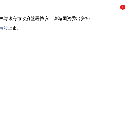
1
林与珠海市政府签署协议，珠海国资委出资30
港股
上市。
，还可以有另外一种解读，是当地政府在帮助
企业，政府是最佳的信用背书。
同晟置业有限公司(下称“同晟置业”)于2022
。据此，待恩辉投资与同晟置业签订最终协议