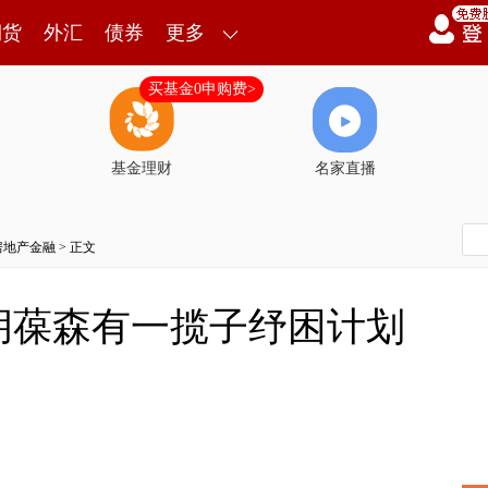
期货
外汇
债券
更多
买基金0申购费>
基金理财
名家直播
房地产金融
> 正文
胡葆森有一揽子纾困计划