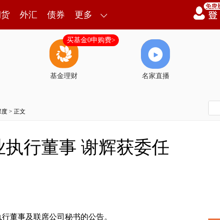
期货
外汇
债券
更多
买基金0申购费>
基金理财
名家直播
深度
> 正文
执行董事 谢辉获委任
执行董事及联席公司秘书的公告。