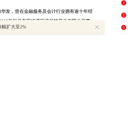
1
珠海华发，曾在金融服务及会计行业拥有逾十年经
2
018年担任东莞净诺环境科技股份有限公司董
跌幅扩大至2%
3
券
(
002736
)股份有限公司投资银行部业务总
4
分所审计部助理审计经理；2006年至2007年担任
计师。其持有深圳市注册会计师协会颁发的注
5
全国中小企业股份转让系统的董事会秘书资
6
其于2005年6月取得南开大学国际
商学院
会计
7
光华管理学院工商管理硕士学位。
8
（责任编辑：常丹丹 HO016）
9
举报
10