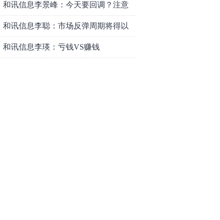
和讯信息李景峰：今天要回调？注意
这个信号！
和讯信息李聪：市场反弹周期将得以
延长
和讯信息李瑛：亏钱VS赚钱
和讯信息高璐明：黄金大涨！科技下
跌！注意今天这么走！
和讯信息李发亮：科创板反弹走势表
现亮眼
和讯信息文太彬：放量普涨，反弹空
间及应对策略？
和讯信息胡云龙：反转阳线，带来的
改变
和讯信息王海洋：大盘中阳突破
3770，科技持续反弹，秋季行情启
和讯信息盖祎楠：市场放量反攻，科
动？
创赛道迎来强势爆发
和讯信息李炜：变盘成功了吗？短线
如何应对