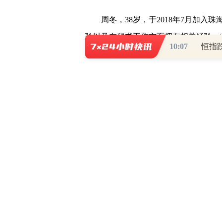
周冬，38岁，于2018年7月加入
验以及在秘书工作方面拥有相关经验；2
10:07
恒指
事会秘书；2011年至2017年担任
国信证
监；2007年至2011年担任毕马威深圳
马士基航运中国有限公司深圳分公司会
册会计师资格，持有深交所、上交所、
格，持有深交所上市公司独立董事资格。
学学士学位，于2017年取得北京大学