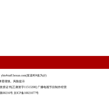
staff.hexun.com(发送时#改为@)
择需谨慎。
风险提示
质证书[乙测资字11513208]
广播电视节目制作经营
00216号
京ICP备10021077号