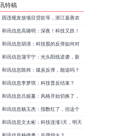
讯特稿
因违规发放项目贷款等，浙江嘉善农
村商业银行股份有限公司被罚款230万
和讯信息高璐明：深夜！科技又跌！
元
今天会跌吗？
和讯信息胡清：科技股的反弹如何对
待？
和讯信息蒲宇宁：光头阳线逆袭，新
主线已浮现？周五大盘怎么走？
和讯信息陈炜：煤炭反弹，能追吗？
八月主线看哪？
和讯信息李梦琪：科技普反结束？
和讯信息吕妮蔓：风格开始切换了，
周五干万注意
和讯信息杨玉杰：指数红了，但这个
信号警惕！
和讯信息文太彬：科技连涨3天，明天
会迎来分化？
和讯信息杨德勇：反弹熄火？