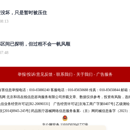
簧没坏，只是暂时被压住
8:13
部区间已探明，但过程不会一帆风顺
7:48
举报/投诉/意见反馈
-
联系我们
-
关于我们
-
广告服务
话：010-65880240 客服电话：010-85650688 传真：010-85650844 邮箱：yhts#
讯网 北京和讯在线信息咨询服务有限公司所载文章、数据仅供参考，投资有风险，选
信业务经营许可证[B2-20090331]
广告经营许可证[京海工商广字第0407号]
乙级测绘资
[2014]0945-245号
]
药品医疗器械网络信息服务备案-（京）网药械信息备字（2023）第
京公网安备 11010502041727号