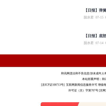
【日报】弹
脱水君 07-15 0
【日报】底
脱水君 07-14 0
和讯网违法和不良信息/涉未成年人有害信息举报电
本站郑重声明：和
[
京ICP证100713号
]
互联网新闻信息服务许可
增值电
许可证（京）字第707号
[
京网文