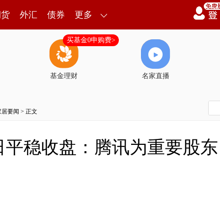
期货
外汇
债券
更多
买基金0申购费>
基金理财
名家直播
家居要闻
> 正文
平稳收盘：腾讯为重要股东，