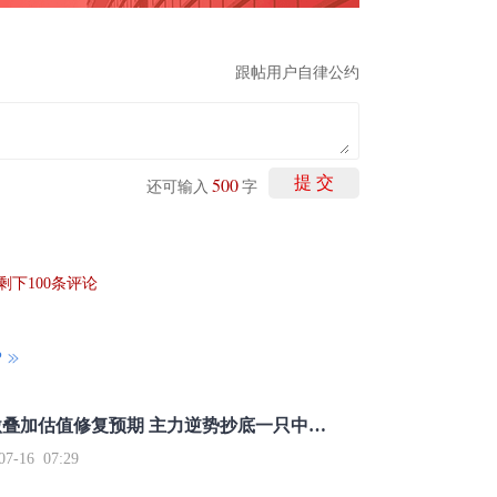
跟帖用户自律公约
500
提 交
还可输入
字
剩下
100
条评论
P
重磅利好刺激叠加估值修复预期 主力逆势抄底一只中药龙头股
16 07:29