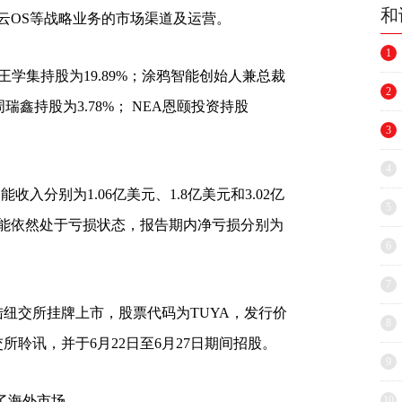
和
、云OS等战略业务的市场渠道及运营。
1
集持股为19.89%；涂鸦智能创始人兼总裁
2
周瑞鑫持股为3.78%； NEA恩颐投资持股
3
4
收入分别为1.06亿美元、1.8亿美元和3.02亿
5
能依然处于亏损状态，报告期内净亏损分别为
6
。
7
陆纽交所挂牌上市，股票代码为TUYA，发行价
8
所聆讯，并于6月22日至6月27日期间招股。
9
了海外市场
10