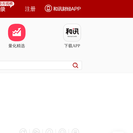
注册
量化精选
下载APP