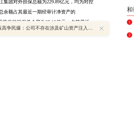
集团对外担保总额为229.89亿元，均为对控
和
总余额占其最近一期经审计净资产的
司提供的担保总余额为35.10亿元，占其最近一
1
8天7板高争民爆：公司不存在涉及矿山资产注入和重大资产重组的具体计划
2
3
（责任编辑：岳权利 HN152）
举报
4
5
跟帖用户自律公约
6
7
500
提 交
还可输入
字
8
9