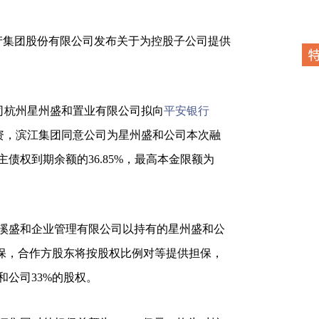
房产集团股份有限公司发布关于为控股子公司提供
司杭州星州盛和置业有限公司拟向
平安银行
融资，滨江集团同意公司为星州盛和公司本次融
债权到期余额的36.85%，最高本金限额为
溪盛和企业管理有限公司以持有的星州盛和公
担保，合作方股东将按股权比例对等提供担保，
公司33%的股权。