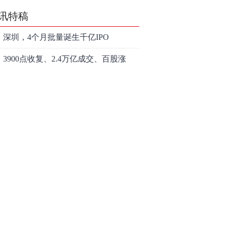
讯特稿
深圳，4个月批量诞生千亿IPO
3900点收复、2.4万亿成交、百股涨
停！8月行情变了？
中科大博士放弃英国绿卡回国造光量
子芯片，要IPO了
光模块、有色、创新药三线齐发，本
周A股画风突变你跟上了吗？
和讯信息王帅：创业板、科创50VS银
行，底部区间与顶部区间
和讯信息郭磊：不是所有的顶底分型
都是顶底！
和讯信息石路：还在看消息炒股吗？
上海警方成功侦破一起金融领域非法
代理维权敲诈勒索案件
亮剑金融黑灰产 护航营商好环境——