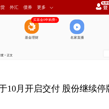
期货
外汇
债券
更多
买基金0申购费>
基金理财
名家直播
深度
> 正文
于10月开启交付 股份继续停