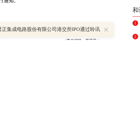
行通知。
和
1
君正集成电路股份有限公司港交所IPO通过聆讯
2
（责任编辑：蒲莎莎 ）
举报
3
4
5
6
7
跟帖用户自律公约
8
9