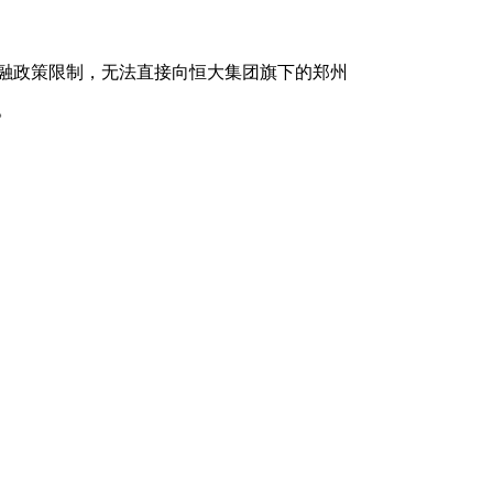
融政策限制，无法直接向恒大集团旗下的郑州
。
金方以嘉寓集团为融资通道（名义债务人），
节能科技公司后立即转付至金兰置业（实际债
放款5亿元的目的。
南资产参与设计安排交易结构，河南资产明知
设计安排交易结构，以债权收购的名义将5亿元
人金兰置业银行账户内，通过变相交易安排河
有资金均系金兰置业经营使用。嘉寓集团不参
建融资“通道”，帮助金兰置业引进资金。