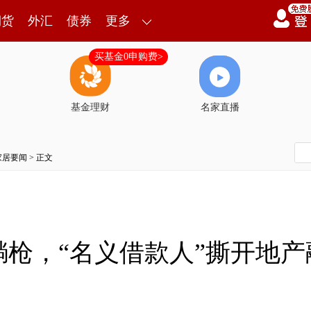
期货
外汇
债券
更多
买基金0申购费>
基金理财
名家直播
家居要闻
> 正文
枪，“名义借款人”撕开地产