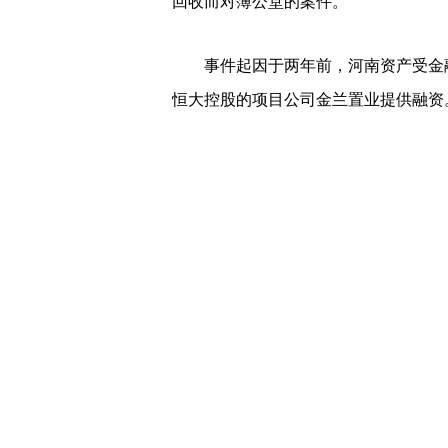
回收而对簿公堂的案件。
事件起因于两年前，河南资产受金
恒大控股的项目公司金兰置业提供融资
为规避监管要求，河南资产作为资
放款给虚拟嘉寓集团债权人卫辉市新新
务人），从而实现河南资产向金兰置业
庭审中，嘉寓集团辩称，债权人河
真实用款人为金兰置业的情形下，参与
收购款项在支付的当天就转入实际债务
南资产成功将资金出借给金兰置业，所
与金兰置业的经营管理，其身份仅是搭