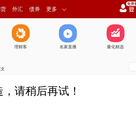
期货
外汇
债券
更多
理财客
名家直播
量化精选
正文
造，请稍后再试！