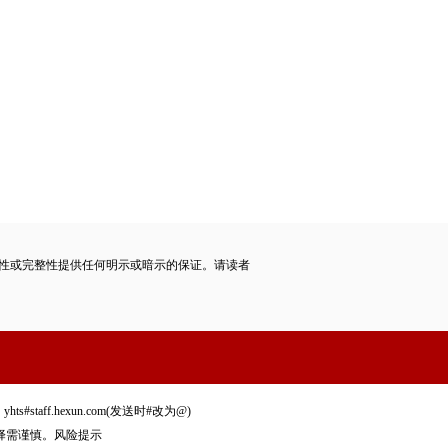
性或完整性提供任何明示或暗示的保证。请读者
staff.hexun.com(发送时#改为@)
择需谨慎。
风险提示