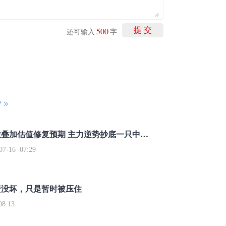
500
提 交
还可输入
字
P
重磅利好刺激叠加估值修复预期 主力逆势抄底一只中药龙头股
16 07:29
簧没坏，只是暂时被压住
8:13