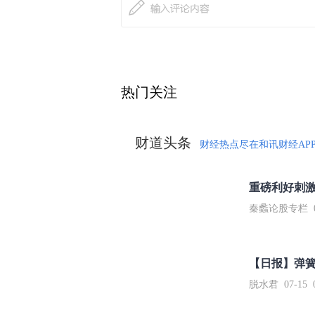
热门关注
财道头条
财经热点尽在和讯财经AP
秦蠡论股专栏 07-
【日报】弹
脱水君 07-15 0