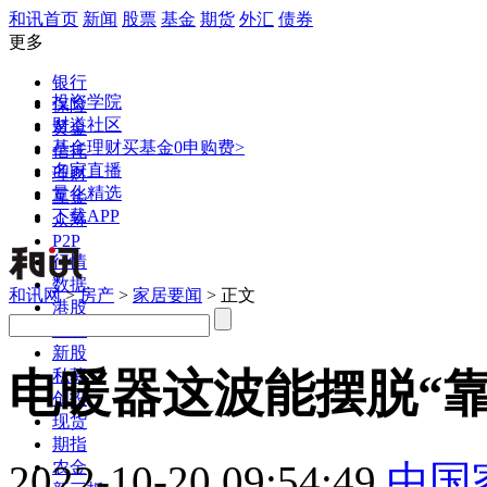
和讯首页
新闻
股票
基金
期货
外汇
债券
更多
银行
投资学院
保险
财道社区
黄金
基金理财
买基金0申购费>
信托
名家直播
理财
量化精选
互金
下载APP
众筹
P2P
行情
数据
和讯网
>
房产
>
家居要闻
> 正文
港股
美股
新股
电暖器这波能摆脱“靠
私募
创投
现货
期指
2022-10-20 09:54:49
中国
农金