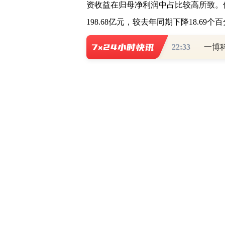
资收益在归母净利润中占比较高所致。
198.68亿元，较去年同期下降18.69个
22:33
19家房企归母净利润录得负增长，
(
601588
)在30家样本房企中收获最大
降303.81%、309.83%、352.07%。
华夏幸福
(
600340
)、
蓝光发展
(
6004
三季报中该项涨跌幅以“不适用”标注。
“不适用是A股上市公司一种财务标
便今年减亏成功，该项数值会出现与负
注。”一位熟悉房企财务报表报送内容