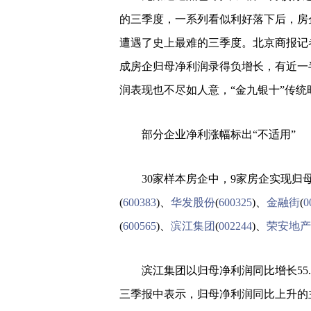
的三季度，一系列看似利好落下后，房
遭遇了史上最难的三季度。北京商报记
成房企归母净利润录得负增长，有近一
润表现也不尽如人意，“金九银十”传统
部分企业净利涨幅标出“不适用”
30家样本房企中，9家房企实现归
(
600383
)、
华发股份
(
600325
)、
金融街
(
0
(
600565
)、
滨江集团
(
002244
)、
荣安地产
滨江集团以归母净利润同比增长55.2
三季报中表示，归母净利润同比上升的