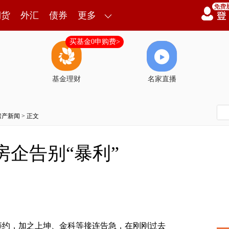
期货
外汇
债券
更多
买基金0申购费>
基金理财
名家直播
房产新闻
> 正文
房企告别“暴利”
约，加之上坤、金科等接连告急，在刚刚过去