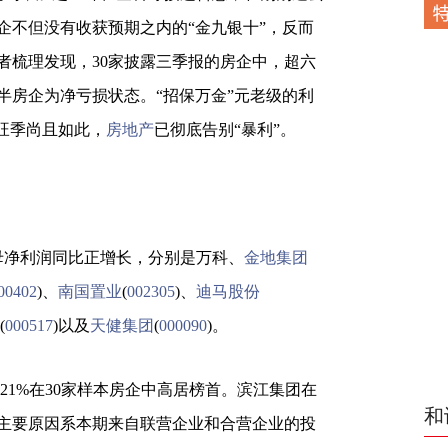
企不但没有收获预期之内的“金九银十”，反而
者梳理发现，30家披露三季报的房企中，超六
半房企为净亏损状态。“招保万金”元老级的利
旺季尚且如此，
房地产
已彻底告别“暴利”。
母净利润同比正增长，分别是万科、
金地集团
00402
)、
南国置业
(
002305
)、
迪马股份
(
000517
)以及
天健集团
(
000090
)。
1%在30家样本房企中高居榜首。滨江集团在
和
主要原因系本期来自联营企业和合营企业的投