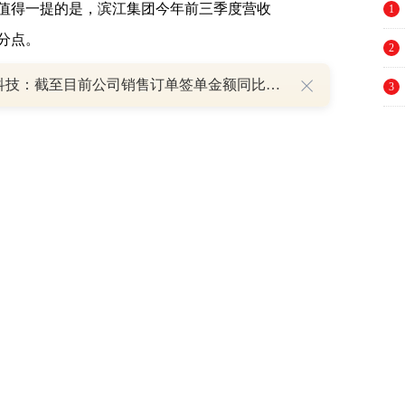
值得一提的是，滨江集团今年前三季度营收
1
百分点。
2
一博科技：截至目前公司销售订单签单金额同比增长超过70%
3
阳光城
(
000671
)、
泰禾集团
(
000732
)、
北辰实业
4
跌幅，上述3家房企归母净利润分别较去年同期下
5
6
66
)因去年同期归母净利润已是大幅亏损状态，
7
8
注手段，大多为去年同期已经亏损的企业，即
9
数相比的情况，企业也大多会使用这样的标
10
的前任董秘如此解释。