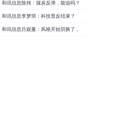
和讯信息陈炜：煤炭反弹，能追吗？
八月主线看哪？
和讯信息李梦琪：科技普反结束？
和讯信息吕妮蔓：风格开始切换了，
周五干万注意
和讯信息杨玉杰：指数红了，但这个
信号警惕！
和讯信息文太彬：科技连涨3天，明天
会迎来分化？
和讯信息杨德勇：反弹熄火？
和讯信息王海洋：大盘低开高走，反
弹结束了吗？
和讯信息胡云龙：这个位置最重要的
是什么？
和讯信息郭旭光：连涨三天何去何
从？主力思维轻松应对
和讯信息陈晓俊：接下来行情怎么
走？