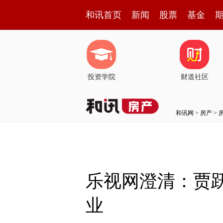
和讯首页
新闻
股票
基金
投资学院
财道社区
和讯网
>
房产
>
乐视网澄清：贾
业