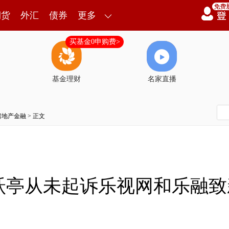
期货
外汇
债券
更多
买基金0申购费>
基金理财
名家直播
房地产金融
> 正文
跃亭从未起诉乐视网和乐融致