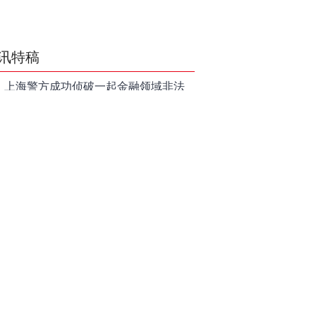
讯特稿
上海警方成功侦破一起金融领域非法
代理维权敲诈勒索案件
亮剑金融黑灰产 护航营商好环境——
上海普陀严打“代理维权”敲诈犯罪、筑
【投资者教育】证券投顾行业首例以
牢金融法治屏障
敲诈勒索罪定罪的非法代理维权案二
和讯信息李梦琪：炒股后才明白的九
审宣判，主犯获刑五年
个人生道理
和讯信息陈乔文：下半年的行情启动
了
和讯信息张平：A股4连阳后，踏空怎
么办？结构性回补！
和讯信息高璐明：深夜利好！不加息
了？周一还能涨吗？
和讯信息房勇：数据利好，下周一应