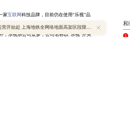
一家
互联网
科技品牌，目前仍在使用“乐视”品
和
和乐融致新两家经营主体。但是因为曾经乐视
明日运营开始起 上海地铁全网络地面高架区段限速运行
外，乐视系公司众多，公司名称以“乐视”开头
1
视”或“乐视系”公司。但实际上，乐视控股、
2
没有实质关联和业务往来，也从不直接简称
3
4
（责任编辑：王治强 HF013）
5
举报
6
7
8