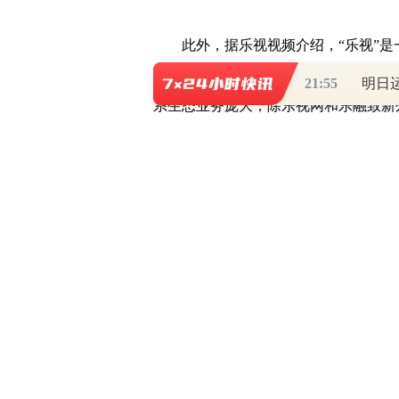
此外，据乐视视频介绍，“乐视”是
牌持续经营的公司，主要是围绕乐视网
21:55
系生态业务庞大，除乐视网和乐融致新
的就有数百家，而外界通常笼统称为“乐
乐视移动等公司与乐视网和乐融致新已
为“乐视”或使用“le”“letv”品牌商标。