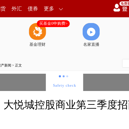
期货
外汇
债券
更多
买基金0申购费>
基金理财
名家直播
房产新闻
> 正文
家，大悦城控股商业第三季度