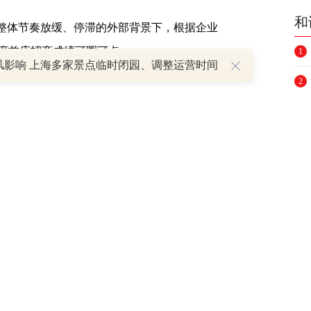
和
整体节奏放缓、停滞的外部背景下，根据企业
度首店招商成绩可圈可点。
1
风影响 上海多家景点临时闭园、调整运营时间
2
全国共上新70余家首店、品牌定制店与旗舰
3
，位列体系内全国之首；西安大悦城、烟台大悦
4
5
城市级首店有如北京朝阳大悦城NERDY北
6
首店、CHUMS北京首店、series；urban
7
Tea全国首店、费大厨北京首店、茅台冰淇淋北京首店，
KIRSH、chuu，成都大悦城星巴克成都首家绿
8
中心浙江首店，苏州大悦春风肆野拾光等。
9