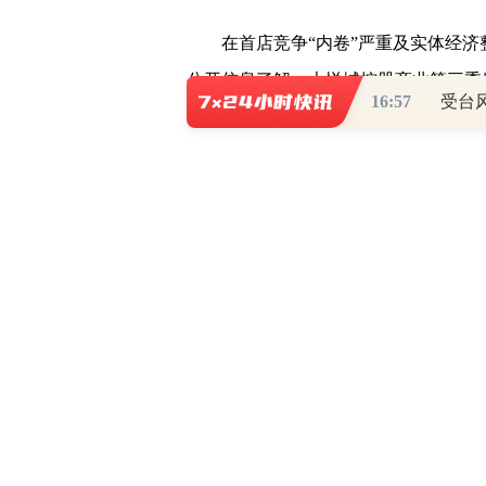
在首店竞争“内卷”严重及实体经济
公开信息了解，大悦城控股商业第三季
16:57
受台
2022年7月至9月，大悦城控股商业
店。其中，北京朝阳大悦城引入24家
城、苏州大悦春风里紧跟其后。
不完全统计，新进全国级、区域级及
京首店、KIRSH北京首店、Nobaday北京
generation大陆首店、Smiley 
北京西单大悦城Rabeanco，天津大悦城
色门店，杭州大悦城弹力星球超级运动