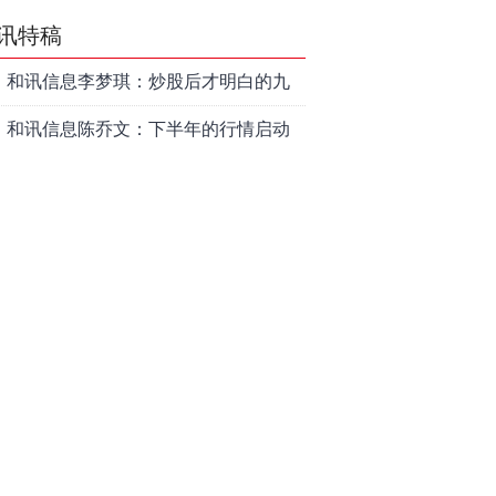
讯特稿
和讯信息李梦琪：炒股后才明白的九
个人生道理
和讯信息陈乔文：下半年的行情启动
了
和讯信息张平：A股4连阳后，踏空怎
么办？结构性回补！
和讯信息高璐明：深夜利好！不加息
了？周一还能涨吗？
和讯信息房勇：数据利好，下周一应
对方案
和讯信息代国飞：看懂这3种十字星k
线形态
和讯信息吕妮蔓：下周开盘这三个方
向，还有仓位的朋友一定要拿稳了
炒股终极奥义：禁止跟任何股票“谈恋
爱”
茅台提价后20天：资本市场抢跑，磨