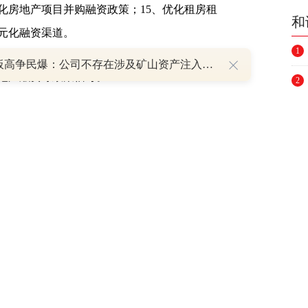
化房地产项目并购融资政策；15、优化租房租
和
多元化融资渠道。
1
8天7板高争民爆：公司不存在涉及矿山资产注入和重大资产重组的具体计划
地产融资等政策信号。
2
3
(
601988
)间市场交易商协会11月8日发布，为落
4
毫不动摇”，支持民营企业健康发展，在人民银
进并扩大民营企业债券融资支持工具（“第二支
5
营企业发债融资。
6
7
供资金支持，委托专业机构按照市场化、法治化
释凭证、直接购买债券等方式，支持民营企业
8
营企业债券融资，后续可视情况进一步扩容。
9