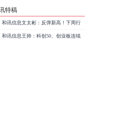
讯特稿
和讯信息文太彬：反弹新高！下周行
情怎么走？
和讯信息王帅：科创50、创业板连续
反弹之后，重要防守线已出现
和讯信息贾善峰：3900点警钟敲响，
主力正在暗中布局！
和讯信息李国培：大盘和大科技是反
转？还是反弹？
和讯信息余兴栋：重回3900，下周稳
了吗？
和讯信息齐俊强：缩量涨还会涨！
和讯信息王钊：下周关注这个补涨机
会
和讯信息胡云龙：调整，什么时候来
中际旭创大跳水！光模块信仰崩塌