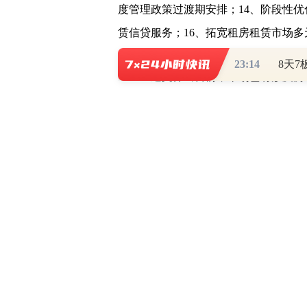
度管理政策过渡期安排；14、阶段性优
赁信贷服务；16、拓宽租房租赁市场
23:14
上述文件出台前，市场已有涉及房
据观点新媒体此前报道，
中国银行
实稳经济一揽子政策措施，坚持“两个
行的支持和指导下，交易商协会继续推
箭”），支持包括房地产企业在内的民
“第二支箭”由人民银行再贷款提
原则，通过担保增信、创设信用风险缓
发债融资。预计可支持约2500亿元民