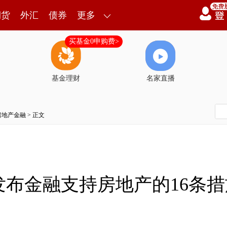
期货
外汇
债券
更多
买基金0申购费>
基金理财
名家直播
房地产金融
> 正文
布金融支持房地产的16条措