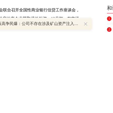
和
会联合召开全国性商业银行信贷工作座谈会，
助房地产企业获取境外融资。12月初，有市场
1
8天7板高争民爆：公司不存在涉及矿山资产注入和重大资产重组的具体计划
国建设银行、中国工商银行和中国农业银行在
2
3
4
“内保外贷”的第四支箭宣告出鞘。而“第四
构及银行对其的认可。
5
6
务结构安全。截至2022年上半年，龙湖连
7
指标均维持行业内的较高水准。其中现金短债比
到期的短债占比约10.1%，平均融资成本仅
8
穆迪、惠誉三大机构全投资级评级的优质房企。
9