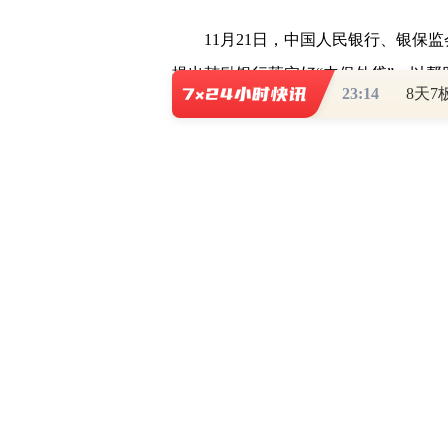
11月21日，中国人民银行、银保监
提出鼓励银行落实好“内保外贷”，以帮
23:14
消息显示，监管机构要求中国银行、中
12月10日前向房企离岸贷款。
由此，继信贷、发债、股权三支箭后，
支箭”首单同样花落龙湖，足见监管机
一直以来，龙湖始终保持财务自律，债
续六年保持“三道红线”绿档，一系列
4.07，平均账期为6.28年，一年以内
3.99%。而龙湖也是少数获得标普、