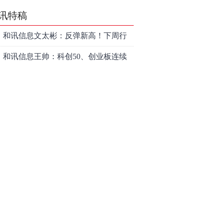
讯特稿
和讯信息文太彬：反弹新高！下周行
情怎么走？
和讯信息王帅：科创50、创业板连续
反弹之后，重要防守线已出现
和讯信息贾善峰：3900点警钟敲响，
主力正在暗中布局！
和讯信息李国培：大盘和大科技是反
转？还是反弹？
和讯信息余兴栋：重回3900，下周稳
了吗？
和讯信息齐俊强：缩量涨还会涨！
和讯信息王钊：下周关注这个补涨机
会
和讯信息胡云龙：调整，什么时候来
中际旭创大跳水！光模块信仰崩塌