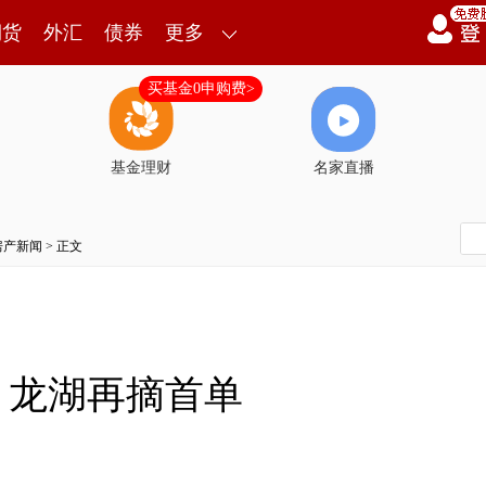
期货
外汇
债券
更多
买基金0申购费>
基金理财
名家直播
房产新闻
> 正文
，龙湖再摘首单