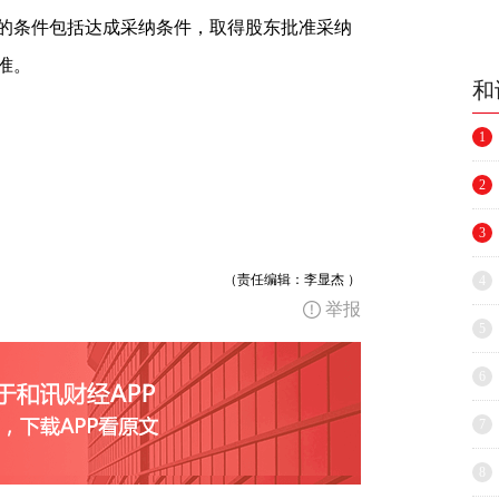
的条件包括达成采纳条件，取得股东批准采纳
准。
和
1
2
3
（责任编辑：李显杰 ）
4
举报
5
6
7
8