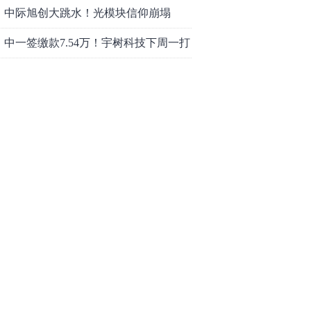
中际旭创大跳水！光模块信仰崩塌
了？
中一签缴款7.54万！宇树科技下周一打
新，A股机器人"朋友圈"全曝光