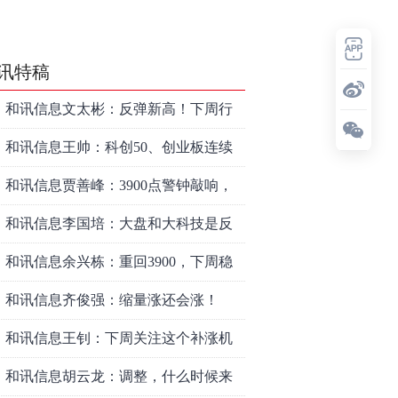
讯特稿
和讯信息文太彬：反弹新高！下周行
情怎么走？
和讯信息王帅：科创50、创业板连续
反弹之后，重要防守线已出现
和讯信息贾善峰：3900点警钟敲响，
主力正在暗中布局！
和讯信息李国培：大盘和大科技是反
转？还是反弹？
和讯信息余兴栋：重回3900，下周稳
了吗？
和讯信息齐俊强：缩量涨还会涨！
和讯信息王钊：下周关注这个补涨机
会
和讯信息胡云龙：调整，什么时候来