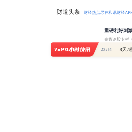
财道头条
财经热点尽在和讯财经AP
秦蠡论股专栏 07-
23:14
【日报】弹
脱水君 07-15 0
【日报】底
脱水君 07-14 0