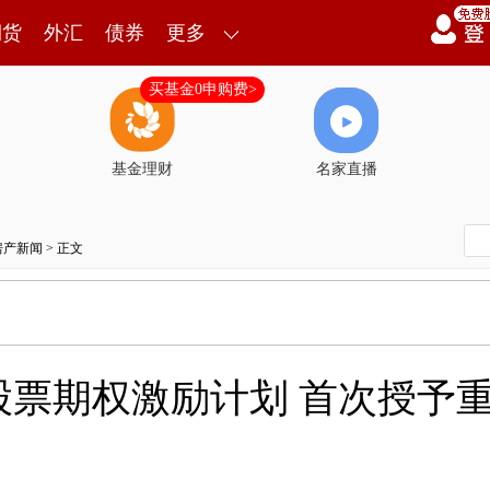
期货
外汇
债券
更多
买基金0申购费>
基金理财
名家直播
房产新闻
> 正文
股票期权激励计划 首次授予