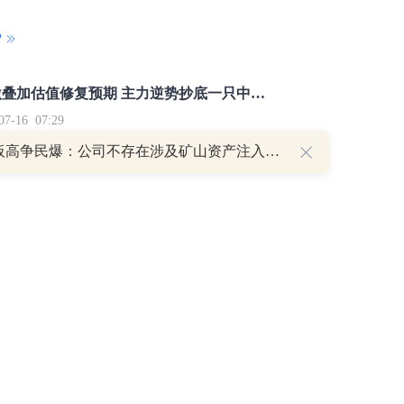
P
重磅利好刺激叠加估值修复预期 主力逆势抄底一只中药龙头股
16 07:29
8天7板高争民爆：公司不存在涉及矿山资产注入和重大资产重组的具体计划
簧没坏，只是暂时被压住
8:13
部区间已探明，但过程不会一帆风顺
7:48
举报/投诉/意见反馈
-
联系我们
-
关于我们
-
广告服务