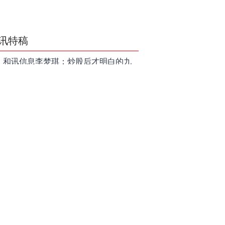
讯特稿
和讯信息李梦琪：炒股后才明白的九
个人生道理
和讯信息陈乔文：下半年的行情启动
了
和讯信息张平：A股4连阳后，踏空怎
么办？结构性回补！
和讯信息高璐明：深夜利好！不加息
了？周一还能涨吗？
和讯信息房勇：数据利好，下周一应
对方案
和讯信息代国飞：看懂这3种十字星k
线形态
和讯信息吕妮蔓：下周开盘这三个方
向，还有仓位的朋友一定要拿稳了
炒股终极奥义：禁止跟任何股票“谈恋