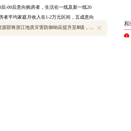
-00后意向购房者，生活在一线及新一线20
者平均家庭月收入在1-2万元区间，五成意向
和
自然资源部将浙江地质灾害防御响应提升至Ⅲ级，对安徽启动Ⅳ级响应
1
8.3%为首套房需求
2
3
有置业规划的人群中，近5成的人打算在1-2
4
在近1年内有购房计划。不同的年龄段的购房迫
95后的意向购房者来讲，他们多数打算在1-2
5
算在3-5年内购房。
6
7
8