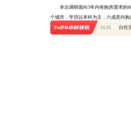
本次调研面向5年内有购房需求的80后
个城市，学历以本科为主，六成意向购房
购房者为一家三口家庭。
13:35
近半意向购房者计划1-2年内购房，5
在置业时间方面，调研显示，在5年内
年内买房，近3成购房需求较为迫切，
切程度所有不同。调研显示，对于80后-
年内购房，而00后的年轻购房者则多数打