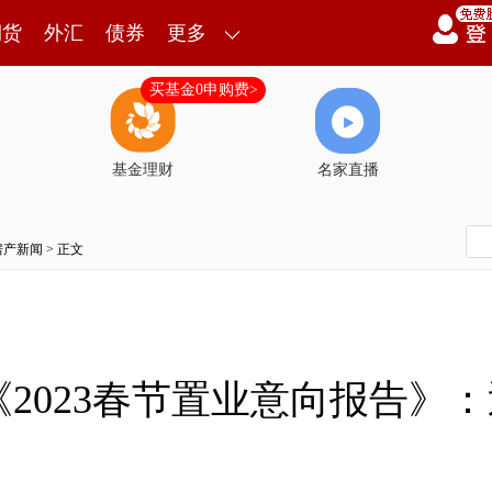
期货
外汇
债券
更多
买基金0申购费>
基金理财
名家直播
房产新闻
> 正文
《2023春节置业意向报告》