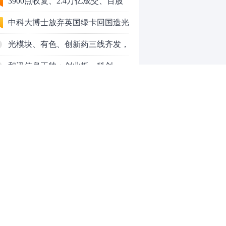
3900点收复、2.4万亿成交、百股
涨停！8月行情变了？
中科大博士放弃英国绿卡回国造光
量子芯片，要IPO了
光模块、有色、创新药三线齐发，
本周A股画风突变你跟上了吗？
和讯信息王帅：创业板、科创
50VS银行，底部区间与顶部区间
和讯信息郭磊：不是所有的顶底分
型都是顶底！
和讯信息石路：还在看消息炒股
吗？
上海警方成功侦破一起金融领域非
法代理维权敲诈勒索案件
亮剑金融黑灰产 护航营商好环境
——上海普陀严打“代理维权”敲诈
【投资者教育】证券投顾行业首例
0
犯罪、筑牢金融法治屏障
以敲诈勒索罪定罪的非法代理维权
案二审宣判，主犯获刑五年