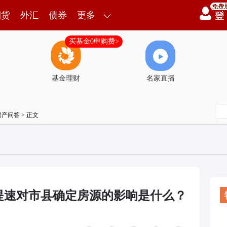
期货
外汇
债券
更多
买基金0申购费>
基金理财
名家直播
房产问答
> 正文
提速对市县确定房源的影响是什么？