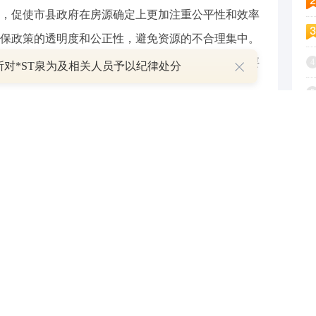
，促使市县政府在房源确定上更加注重公平性和效率
保政策的透明度和公正性，避免资源的不合理集中。
，确保保障性住房能够快速、准确地分配到真正需要
4
所对*ST泉为及相关人员予以纪律处分
5
6
动了相关产业链的发展。从建筑材料到装修服务，从
7
链的活跃不仅促进了就业，也提升了城市的综合服务
考虑到这些因素，以实现经济效益和社会效益的最大
8
9
1
建设提速对市县确定房源的影响，以下表格列举了几