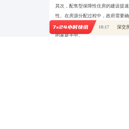
其次，配售型保障性住房的建设提速
性。在房源分配过程中，政府需要确
同时，通过建立更加高效的分配机制
18:17
深交
的家庭手中。
此外，配售型保障性住房的建设还带
物业管理到社区服务，这一系列产业
能力。市县政府在确定房源时，也会
化。
为了更直观地展示配售型保障性住房
个关键指标的变化：