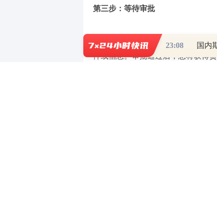
第三步：等待审批
公积金管理中心将对您的申请进行审
23:08
国内
件或信息。审批通过后，您将获得贷
第四步：签订贷款合同
审批通过后，您需要与公积金管理中
率、还款期限等关键信息。
第五步：开始还款
合同签订后，公积金贷款将直接用于
本金还款方式。具体的还款计划和金