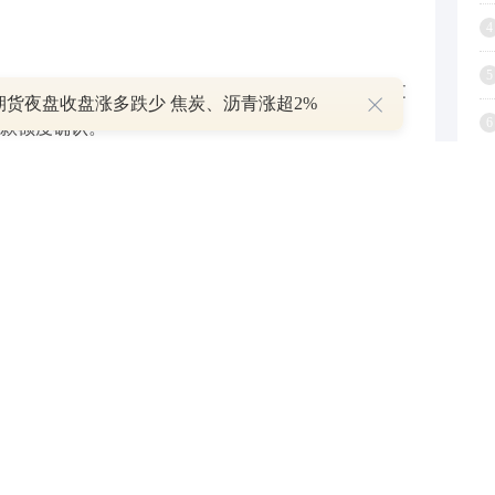
4
5
核。审核过程中，可能会要求您补充提供某些额外文
期货夜盘收盘涨多跌少 焦炭、沥青涨超2%
6
款额度确认。
7
8
9
心签订贷款合同。合同中会详细列明贷款金额、利
1
偿还您的房贷。您可以选择按月等额本息还款或等额
额将在合同中明确。