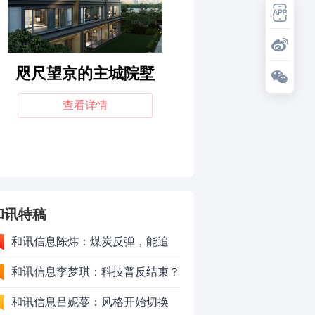
和讯特稿
和讯信息陈炜：煤炭反弹，能追
吗？八月主线看哪？
和讯信息李梦琪：科技普反结束？
和讯信息吕妮蔓：风格开始切换