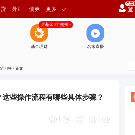
期货
外汇
债券
更多
买基金0申购费>
基金理财
名家直播
房产问答
> 正文
？这些操作流程有哪些具体步骤？