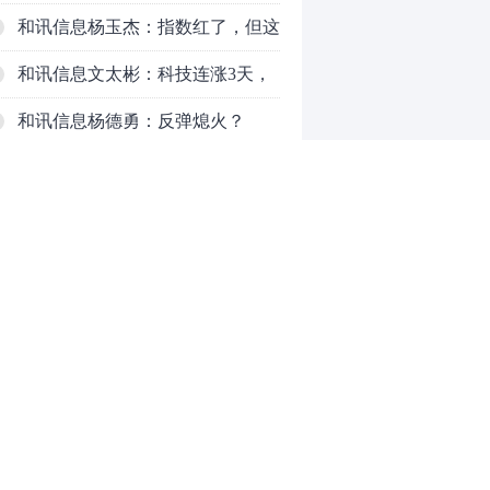
了，周五干万注意
和讯信息杨玉杰：指数红了，但这
个信号警惕！
和讯信息文太彬：科技连涨3天，
明天会迎来分化？
和讯信息杨德勇：反弹熄火？
和讯信息王海洋：大盘低开高走，
反弹结束了吗？
和讯信息胡云龙：这个位置最重要
的是什么？
和讯信息郭旭光：连涨三天何去何
从？主力思维轻松应对
和讯信息陈晓俊：接下来行情怎么
0
走？