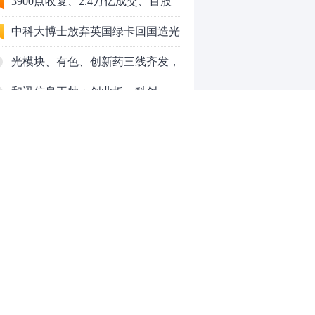
3900点收复、2.4万亿成交、百股
涨停！8月行情变了？
中科大博士放弃英国绿卡回国造光
量子芯片，要IPO了
光模块、有色、创新药三线齐发，
本周A股画风突变你跟上了吗？
和讯信息王帅：创业板、科创
50VS银行，底部区间与顶部区间
和讯信息郭磊：不是所有的顶底分
型都是顶底！
和讯信息石路：还在看消息炒股
吗？
上海警方成功侦破一起金融领域非
法代理维权敲诈勒索案件
亮剑金融黑灰产 护航营商好环境
——上海普陀严打“代理维权”敲诈
【投资者教育】证券投顾行业首例
0
犯罪、筑牢金融法治屏障
以敲诈勒索罪定罪的非法代理维权
案二审宣判，主犯获刑五年