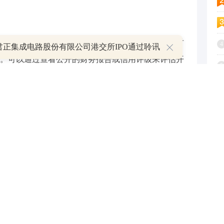
一个重要指标。一个财务稳定的开发商更有可能按时
4
君正集成电路股份有限公司港交所IPO通过聆讯
。可以通过查看公开的财务报告或信用评级来评估开
5
6
7
8
务质量和信誉的重要来源。通过在线论坛、社交媒体
9
购房者对开发商的真实评价。积极的客户反馈通常意
1
良好。