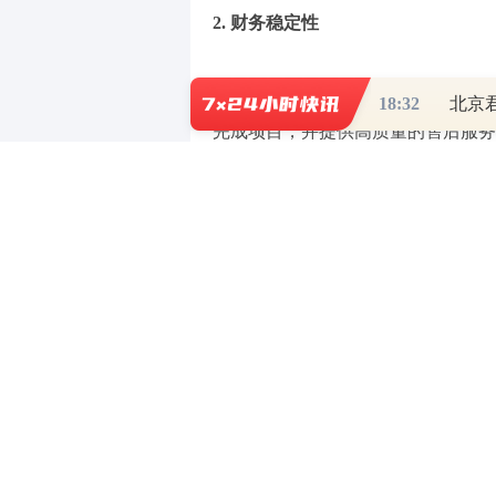
2. 财务稳定性
开发商的财务状况是评估其信誉的另
18:32
北京
完成项目，并提供高质量的售后服务
发商的财务稳定性。
3. 客户反馈和口碑
客户反馈和口碑是直接反映开发商服
和房地产相关网站，可以收集到其他
味着开发商在服务和产品质量上表现
4. 法律合规性