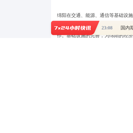
绵阳在交通、能源、通信等基础设施
扩建和高铁线路的引入，大大提升了
23:08
国内
作。基础设施的完善，为绵阳的经济
3. 人才引进和教育投入
绵阳高度重视人才的引进和培养，通
素质人才。同时，政府在教育领域的
提供了人才保障。
4. 政策支持和服务优化
绵阳政府出台了一系列扶持政策，包