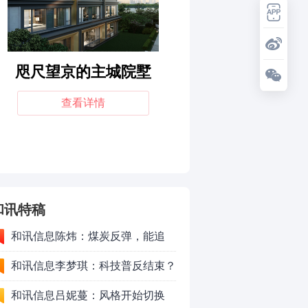
和讯特稿
和讯信息陈炜：煤炭反弹，能追
吗？八月主线看哪？
和讯信息李梦琪：科技普反结束？
和讯信息吕妮蔓：风格开始切换