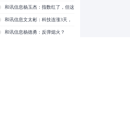
了，周五干万注意
和讯信息杨玉杰：指数红了，但这
个信号警惕！
和讯信息文太彬：科技连涨3天，
明天会迎来分化？
和讯信息杨德勇：反弹熄火？
和讯信息王海洋：大盘低开高走，
反弹结束了吗？
和讯信息胡云龙：这个位置最重要
的是什么？
和讯信息郭旭光：连涨三天何去何
从？主力思维轻松应对
和讯信息陈晓俊：接下来行情怎么
0
走？