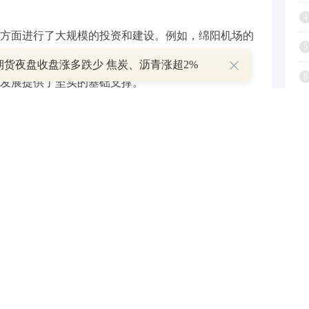
4
方面进行了大规模的投资和建设。例如，绵阳机场的
5
城市的交通便利性，促进了区域间的经济交流和合
期货夜盘收盘涨多跌少 焦炭、沥青涨超2%
6
发展提供了坚实的基础支撑。
7
8
9
过建立高校、科研机构和创新平台，吸引了一大批高
持续投入，提高了本地居民的教育水平，为经济发展
1
括税收优惠、资金支持、创业孵化等，为企业和创业