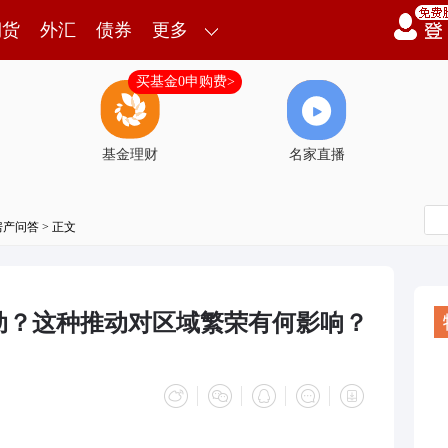
期货
外汇
债券
更多
买基金0申购费>
基金理财
名家直播
房产问答
> 正文
动？这种推动对区域繁荣有何影响？