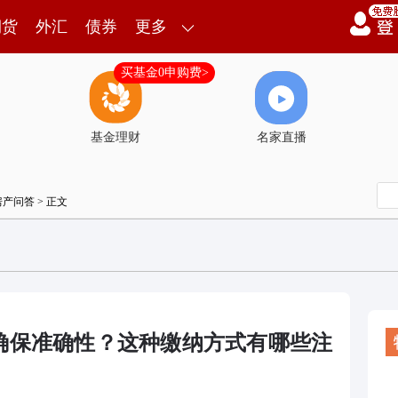
期货
外汇
债券
更多
买基金0申购费>
基金理财
名家直播
房产问答
> 正文
确保准确性？这种缴纳方式有哪些注