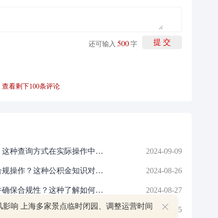
500
提 交
还可输入
字
查看剩下
100
条评论
如何查询住房公积金以规划财务？这种查询方式在实际操作中有哪些技巧？
2024-09-09
如何了解单公积金的缴纳规定并合规操作？这种公积金知识对个人福利有何帮助？
2024-08-26
如何了解企业缴纳公积金的流程并确保合规性？这种了解如何影响员工的福利和权益？
2024-08-27
风影响 上海多家景点临时闭园、调整运营时间
如何合并公积金账户并确保财产公证的有效性？这种合并和公证过程有哪些潜在的法律风险？
2024-09-15