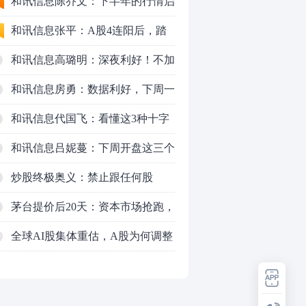
九个人生道理
和讯信息陈乔文：下半年的行情启
动了
和讯信息张平：A股4连阳后，踏
空怎么办？结构性回补！
和讯信息高璐明：深夜利好！不加
息了？周一还能涨吗？
和讯信息房勇：数据利好，下周一
应对方案
和讯信息代国飞：看懂这3种十字
星k线形态
和讯信息吕妮蔓：下周开盘这三个
方向，还有仓位的朋友一定要拿稳
炒股终极奥义：禁止跟任何股
了
票“谈恋爱”
茅台提价后20天：资本市场抢跑，
磨底属于现实
全球AI股集体重估，A股为何调整
0
更深，却率先反弹？