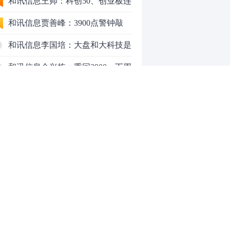
行情怎么走？
和讯信息王帅：科创50、创业板连
续反弹之后，重要防守线已出现
和讯信息贾善峰：3900点警钟敲
响，主力正在暗中布局！
和讯信息李国培：大盘和大科技是
反转？还是反弹？
和讯信息余兴栋：重回3900，下周
稳了吗？
和讯信息齐俊强：缩量涨还会涨！
和讯信息王钊：下周关注这个补涨
机会
和讯信息胡云龙：调整，什么时候
来
中际旭创大跳水！光模块信仰崩塌
了？
中一签缴款7.54万！宇树科技下周
0
一打新，A股机器人"朋友圈"全曝
光