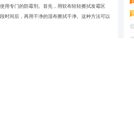
使用专门的防霉剂。首先，用软布轻轻擦拭发霉区
段时间后，再用干净的湿布擦拭干净。这种方法可以
4
5
包钢股份成功研发800MPa级增强成形性稀土热轧汽车钢
几点：
6
注意事项
7
污渍
避免使用硬质工具，防止划伤墙面
8
选择中性清洁剂，避免使用强酸强碱清洁剂
9
使用后需彻底擦拭干净，防止残留
1
是保持其美观和功能性的重要措施。建议每季度进行
现的问题，以延长硅藻泥墙面的使用寿命。