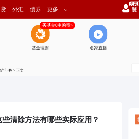
期货
外汇
债券
更多
买基金0申购费>
基金理财
名家直播
房产问答
> 正文
这些清除方法有哪些实际应用？