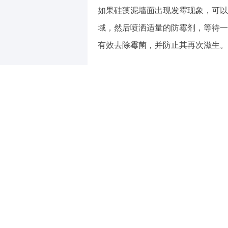
如果硅藻泥墙面出现发霉现象，可以
域，然后喷洒适量的防霉剂，等待一
有效去除霉菌，并防止其再次滋生。
22:37
在清洁硅藻泥墙面时，需要注意以下
清洁方法
适用情况
干布或鸡毛掸子
日常灰尘和轻微
中性清洁剂
顽固污渍
防霉剂
发霉区域
此外，定期对硅藻泥墙面进行保养也
一次全面的清洁和检查，及时处理发