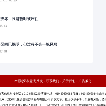
16 07:29
簧没坏，只是暂时被压住
8:13
部区间已探明，但过程不会一帆风顺
7:48
举报/投诉/意见反馈
-
联系我们
-
关于我们
-
广告服务
话：010-65880240 客服电话：010-85650688 传真：010-85650844 邮箱：yhts#
讯网 北京和讯在线信息咨询服务有限公司所载文章、数据仅供参考，投资有风险，选
信业务经营许可证[B2-20090331]
广告经营许可证[京海工商广字第0407号]
乙级测绘资