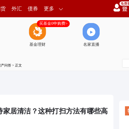
期货
外汇
债券
更多
买基金0申购费>
基金理财
名家直播
房产问答
> 正文
持家居清洁？这种打扫方法有哪些高