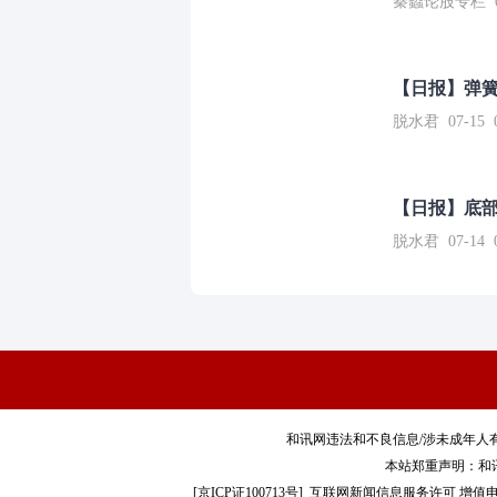
秦蠡论股专栏 07-
【日报】弹
脱水君 07-15 0
【日报】底
脱水君 07-14 0
和讯网违法和不良信息/涉未成年人有害信息举报电
本站郑重声明：和
[
京ICP证100713号
]
互联网新闻信息服务许可
增值电