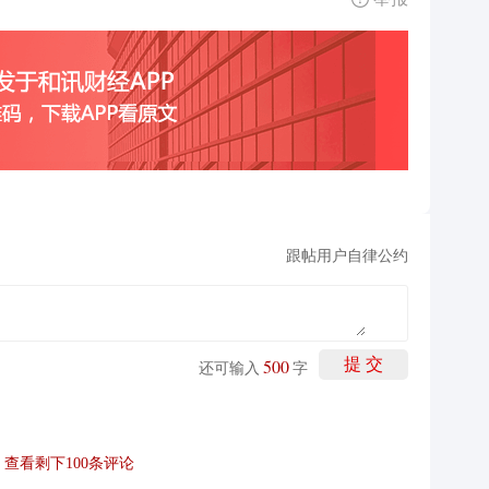
跟帖用户自律公约
500
提 交
还可输入
字
查看剩下
100
条评论