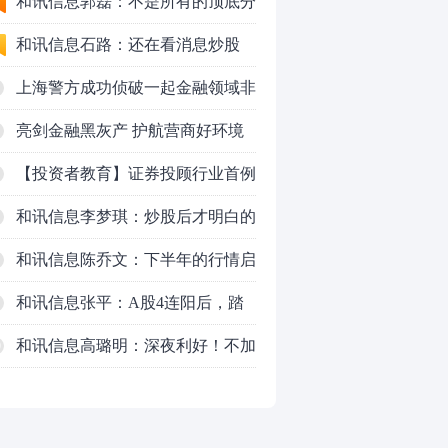
50VS银行，底部区间与顶部区间
和讯信息郭磊：不是所有的顶底分
型都是顶底！
和讯信息石路：还在看消息炒股
吗？
上海警方成功侦破一起金融领域非
法代理维权敲诈勒索案件
亮剑金融黑灰产 护航营商好环境
——上海普陀严打“代理维权”敲诈
【投资者教育】证券投顾行业首例
犯罪、筑牢金融法治屏障
以敲诈勒索罪定罪的非法代理维权
和讯信息李梦琪：炒股后才明白的
案二审宣判，主犯获刑五年
九个人生道理
和讯信息陈乔文：下半年的行情启
动了
和讯信息张平：A股4连阳后，踏
空怎么办？结构性回补！
和讯信息高璐明：深夜利好！不加
0
息了？周一还能涨吗？