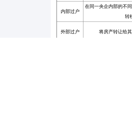
在同一央企内部的不同
内部过户
转
外部过户
将房产转让给其
政府指令过
根据政府政策或指
户
这些过户操作对房产市场的意义重大
结构，提高资产的使用效率。通过将
可以更好地实现资源的合理配置，从
其次，外部过户操作则可能对市场供
者，其房产的出售或转让往往会引起
供应量，还可能引发市场价格的波动