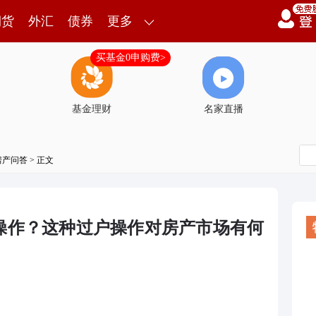
期货
外汇
债券
更多
买基金0申购费>
基金理财
名家直播
房产问答
> 正文
操作？这种过户操作对房产市场有何