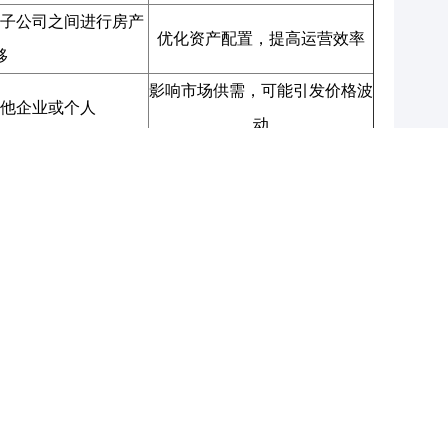
子公司之间进行房产
优化资产配置，提高运营效率
移
影响市场供需，可能引发价格波
他企业或个人
动
令进行的房产转移
体现政策导向，影响市场预期
。首先，央企房产的内部过户有助于优化企业的资产
房产转移到更需要或更能发挥其价值的子公司，央企
而提升整体运营效率。
需关系产生直接影响。央企作为市场中的大型参与
市场的关注。这种操作不仅会影响到特定区域的房产
。因此，央企在进行外部过户时，通常会考虑到市场