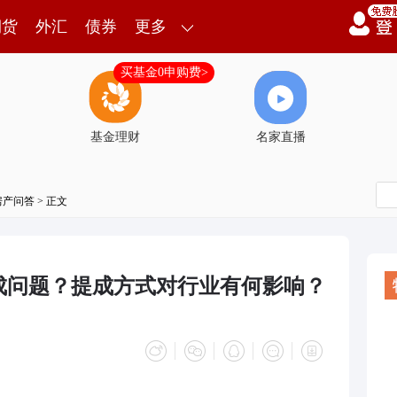
期货
外汇
债券
更多
买基金0申购费>
基金理财
名家直播
房产问答
> 正文
成问题？提成方式对行业有何影响？