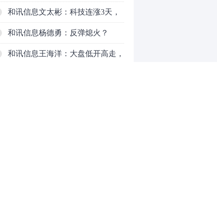
个信号警惕！
和讯信息文太彬：科技连涨3天，
明天会迎来分化？
和讯信息杨德勇：反弹熄火？
和讯信息王海洋：大盘低开高走，
反弹结束了吗？
和讯信息胡云龙：这个位置最重要
的是什么？
和讯信息郭旭光：连涨三天何去何
从？主力思维轻松应对
和讯信息陈晓俊：接下来行情怎么
走？
69岁京东方之父再闯IPO，三年亏
0
掉49亿