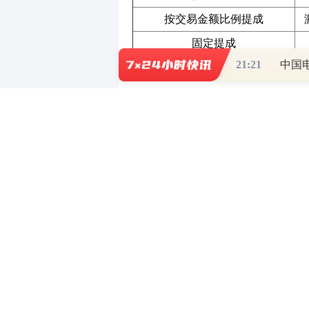
按交易金额比例提成
固定提成
21:21
中国
混合提成（金额比例+固定）
其次，提成方式还影响中介的服务质
的数量而非质量，忽视了对客户需求
中介的声誉和客户的信任度。
此外，提成方式还与行业的竞争格局
过调整提成比例来吸引和留住优秀的
争，如价格战和虚假宣传，最终损害
为了应对这些问题，一些中介公司已
度的提成机制，或者将提成与服务质