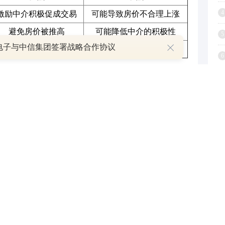
4
激励中介积极促成交易
可能导致房价不合理上涨
避免房价被推高
可能降低中介的积极性
5
电子与中信集团签署战略合作协议
平衡激励与市场稳定
计算复杂，管理难度大
6
量。在高额提成的激励下，中介可能会更加注重交易
7
的深入了解和个性化服务。长期来看，这可能会损害
8
9
密切相关。在竞争激烈的市场中，中介公司可能会通
1
经纪人。然而，这种竞争也可能导致行业内的恶性竞
整个行业的健康发展。
经开始探索新的提成模式。例如，引入基于客户满意
量挂钩。这些创新尝试旨在平衡中介的利益与客户的