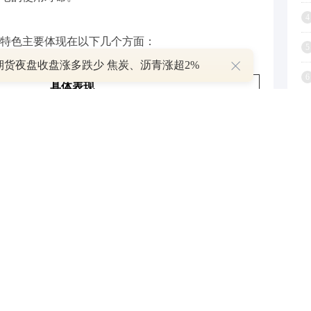
4
特色主要体现在以下几个方面：
5
期货夜盘收盘涨多跌少 焦炭、沥青涨超2%
6
具体表现
7
几何形状，营造出时尚而不失温馨的居住环境。
8
如低VOC涂料和可再生木材，减少对环境的影响。
9
智能照明、温控和安防系统，提升居住的便捷性和安
1
全性。
房，感受设计的实际效果。同时，查阅开发商的历史
方面的表现。通过综合考虑设计和建筑质量，您将能