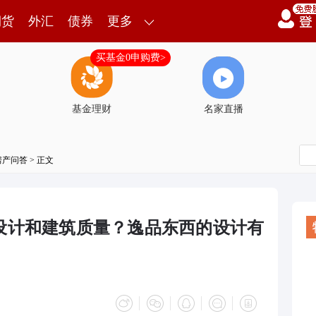
期货
外汇
债券
更多
买基金0申购费>
基金理财
名家直播
房产问答
> 正文
设计和建筑质量？逸品东西的设计有