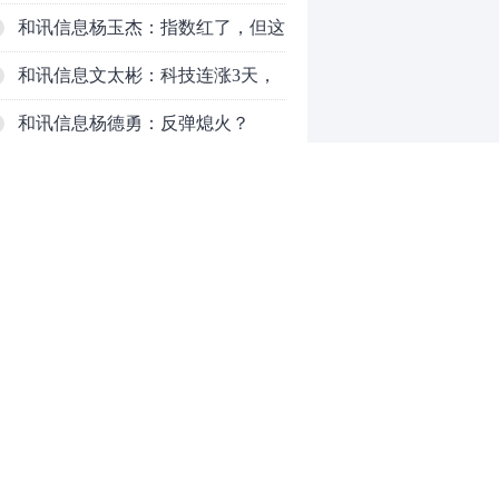
了，周五干万注意
和讯信息杨玉杰：指数红了，但这
个信号警惕！
和讯信息文太彬：科技连涨3天，
明天会迎来分化？
和讯信息杨德勇：反弹熄火？
和讯信息王海洋：大盘低开高走，
反弹结束了吗？
和讯信息胡云龙：这个位置最重要
的是什么？
和讯信息郭旭光：连涨三天何去何
从？主力思维轻松应对
和讯信息陈晓俊：接下来行情怎么
0
走？