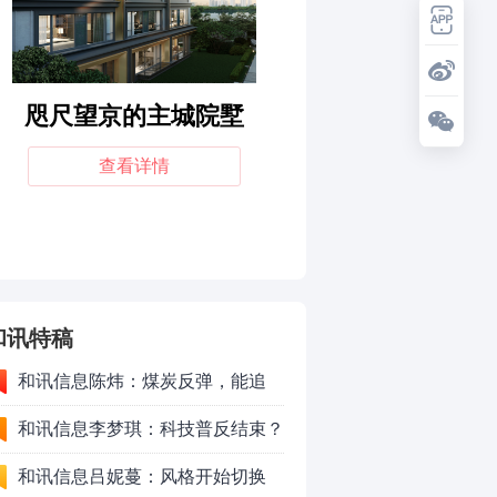
和讯特稿
和讯信息陈炜：煤炭反弹，能追
吗？八月主线看哪？
和讯信息李梦琪：科技普反结束？
和讯信息吕妮蔓：风格开始切换