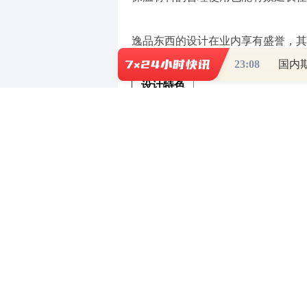
逸品东西的设计在业内享有盛誉，其
23:08
国内
设计特色
现代简约风
采用简洁的线条和
格
绿色环保
大量使用环保材料，
集成智能家居系统，如
智能化设计
在选择住宅时，建议您亲自参观样板
项目和用户评价，了解其在建筑质量
够做出更为明智的住宅选择。