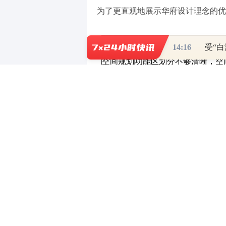
为了更直观地展示华府设计理念的优
设计特点
传统小区
14:16
受“
空间规划
功能区划分不够清晰，空
建筑外观
风格较为单一，缺乏特色
绿化景观
绿化面积有限，景观设计
从上述表格可以清晰地看出，华府在
此外，华府在户型设计上充分考虑了
室内能够充分接受阳光，空气能够自
和异味的问题。
在公共设施方面，华府配备了完善的