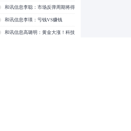
意这个信号！
和讯信息李聪：市场反弹周期将得
以延长
和讯信息李瑛：亏钱VS赚钱
和讯信息高璐明：黄金大涨！科技
下跌！注意今天这么走！
和讯信息李发亮：科创板反弹走势
表现亮眼
和讯信息文太彬：放量普涨，反弹
空间及应对策略？
和讯信息胡云龙：反转阳线，带来
的改变
和讯信息王海洋：大盘中阳突破
0
3770，科技持续反弹，秋季行情启
动？
推荐阅读
均胜电子：1.55亿股H股招股，多