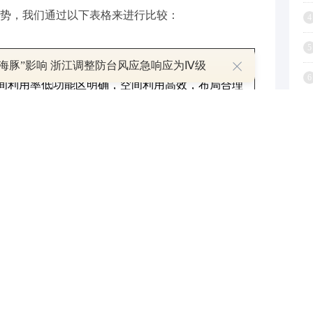
势，我们通过以下表格来进行比较：
4
5
华府
白海豚”影响 浙江调整防台风应急响应为Ⅳ级
6
间利用率低
功能区明确，空间利用高效，布局合理
7
现代简约，线条流畅，色彩搭配协调
简单
绿化丰富，景观层次分明，营造优美环境
8
设计上的创新和用心。
9
1
采光和通风。窗户的位置和大小经过精心设计，确保
然流通。这不仅有利于身体健康，还能减少室内潮湿
健身器材、儿童游乐区和休闲步道等。居民可以在小