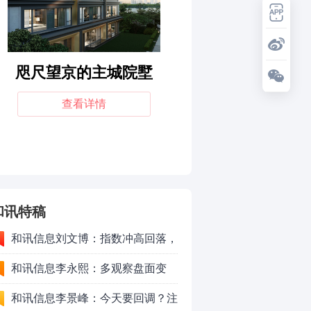
和讯特稿
和讯信息刘文博：指数冲高回落，
注意三个现象
和讯信息李永熙：多观察盘面变
化，耐心等待成交量放大
和讯信息李景峰：今天要回调？注