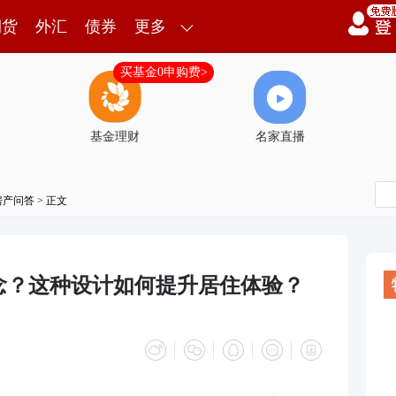
期货
外汇
债券
更多
买基金0申购费>
基金理财
名家直播
房产问答
> 正文
念？这种设计如何提升居住体验？