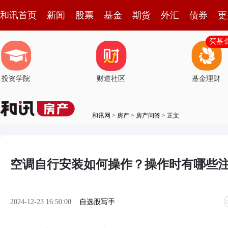
和讯首页
新闻
股票
基金
期货
外汇
债券
更
买基
投资学院
财道社区
基金理财
和讯网
>
房产
>
房产问答
> 正文
空调自行安装如何操作？操作时有哪些
2024-12-23 16:50:00
自选股写手