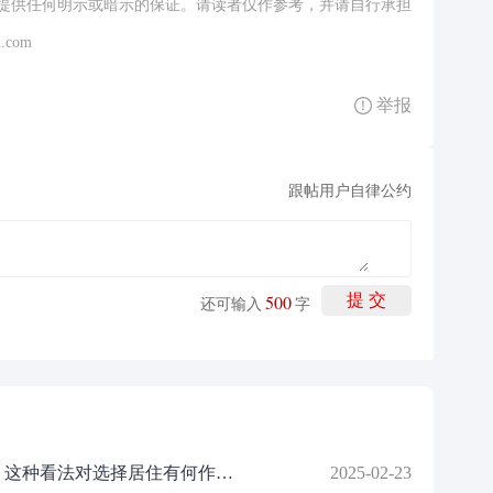
提供任何明示或暗示的保证。请读者仅作参考，并请自行承担
.com
举报
跟帖用户自律公约
500
提 交
还可输入
字
如何看待爱这城三期的相关情况？这种看法对选择居住有何作用？
2025-02-23