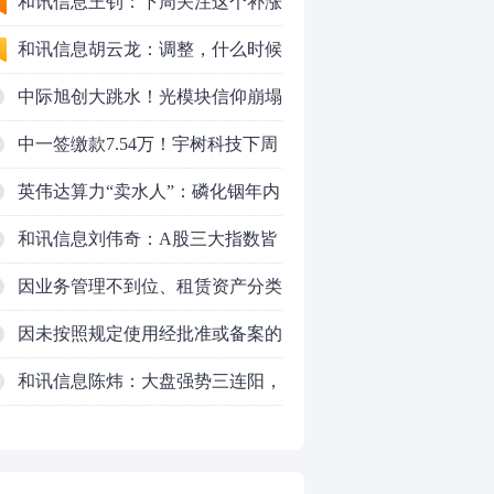
和讯信息王钊：下周关注这个补涨
机会
和讯信息胡云龙：调整，什么时候
来
中际旭创大跳水！光模块信仰崩塌
了？
中一签缴款7.54万！宇树科技下周
一打新，A股机器人"朋友圈"全曝
英伟达算力“卖水人”：磷化铟年内
光
暴涨45%，云南锗业（002428）如
和讯信息刘伟奇：A股三大指数皆
何搭上AI光模块快车？
涨超1%，突破多空通道
因业务管理不到位、租赁资产分类
不准确、数据质量管理不到位，时
因未按照规定使用经批准或备案的
任中车金融租赁有限公司业务二部
保险费率，给予投保人、被保险人
和讯信息陈炜：大盘强势三连阳，
0
总经理张友略被警告并处罚款6万
保险合同约定以外的利益，通过保
要加速了吗？
元
险代理人套取手续费，跨区域经营