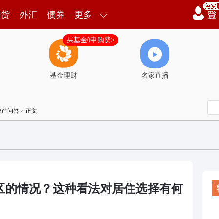
期货
外汇
债券
更多
买基金0申购费>
基金理财
名家直播
房产问答
> 正文
区的情况？这种看法对居住选择有何