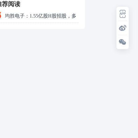
推荐阅读
保险业务，英大泰和财产保险股份
均胜电子：1.55亿股H股招股，多
有限公司天津分公司被警告并处罚
领域发展势头好
款合计66万元