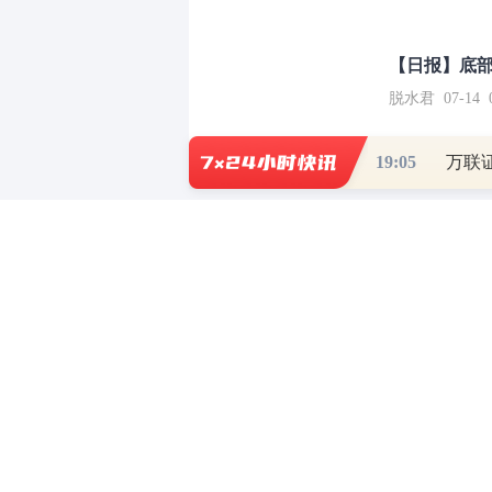
【日报】底
脱水君 07-14 0
19:05
和讯网违法和不良信息/涉未成年人有害信息举报电
本站郑重声明：和
[
京ICP证100713号
]
互联网新闻信息服务许可
增值电
许可证（京）字第707号
[
京网文
Co