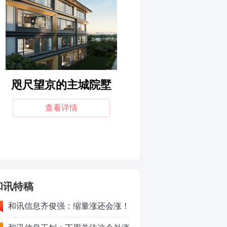
和讯特稿
和讯信息齐俊强：缩量涨还会涨！