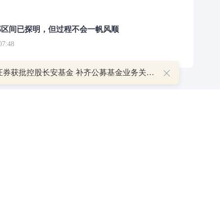
部区间已探明，但过程不会一帆风顺
7:48
万联证券获批控股长安基金 补齐公募基金业务关键拼图
举报/投诉/意见反馈
-
联系我们
-
关于我们
-
广告服务
话：010-65880240 客服电话：010-85650688 传真：010-85650844 邮箱：yhts#
讯网 北京和讯在线信息咨询服务有限公司所载文章、数据仅供参考，投资有风险，选
信业务经营许可证[B2-20090331]
广告经营许可证[京海工商广字第0407号]
乙级测绘资
[2014]0945-245号
]
药品医疗器械网络信息服务备案-（京）网药械信息备字（2023）第
京公网安备 11010502041727号
pyright©和讯网 北京和讯在线信息咨询服务有限公司 All Rights Reserved 版权所有 复