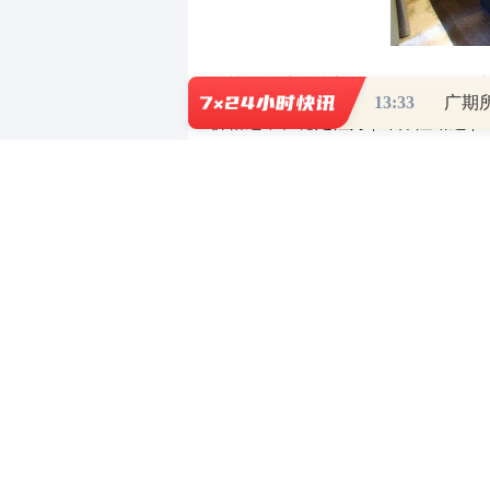
| 材料 | 优点 | 缺点 | | ---- | ---- 
13:33
广期
价格适中、稳定性好 | 环保性略逊 |
其次，水电设施的检查至关重要。查
需求；检查水管是否有渗漏现象，水
确保能够支持各种电器的同时使用。
厨房和卫生间的质量评估不能忽视。
等都要仔细查看。卫生间的马桶、淋
适度和便利性。
家具和家电的质量也是评估的一部分