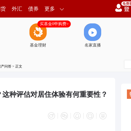
期货
外汇
债券
更多
买基金0申购费>
基金理财
名家直播
房产问答
> 正文
？这种评估对居住体验有何重要性？