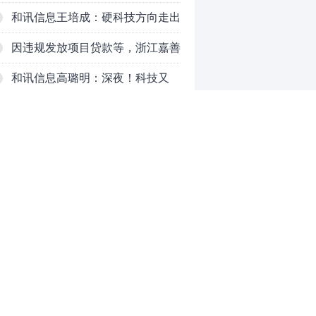
PCB
和讯信息王培成：硬科技方向走出
了一波力度较强的反弹
因违规发放项目贷款等，浙江嘉善
农村商业银行股份有限公司被罚款
和讯信息高璐明：深夜！科技又
230万元
跌！今天会跌吗？
和讯信息胡清：科技股的反弹如何
对待？
和讯信息蒲宇宁：光头阳线逆袭，
新主线已浮现？周五大盘怎么走？
和讯信息陈炜：煤炭反弹，能追
吗？八月主线看哪？
和讯信息李梦琪：科技普反结束？
0
推荐阅读
均胜电子：1.55亿股H股招股，多