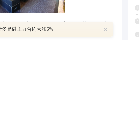
4
5
| ---- | | 实木地板 | 质感好、环保 | 价格高、需保养 | | 复合地板 |
所多晶硅主力合约大涨6%
6
看插座和开关的布局是否合理，是否能满足日常使用
7
龙头的出水是否顺畅。电路的负载能力也要关注，以
8
9
1
厨房的橱柜材质、台面的耐用性、水槽和炉灶的品质
浴设备、防水处理等方面，直接影响着日常使用的舒
。观察家具的做工是否精细，有无瑕疵；家电的品