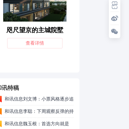
和讯特稿
和讯信息刘文博：小票风格逐步追
上了大票上涨节奏
和讯信息李聪：下周观察反弹的持
续时长、最终反弹高度
和讯信息魏玉根：首选方向就是