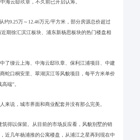
名为中海云邸玖章，不久前已开启认筹。
约9.25万～12.46万元/平方米，部分房源总价超过
度与近期徐汇滨江板块、浦东新杨思板块的热门楼盘相
中了缦云上海、中海云邸玖章、保利江浦项目、中建
商蛇口桐安里、翠湖滨江等风貌项目，每平方米单价
线高端”。
人来说，城市界面和商业配套并没有那么完美。
建筑得以保留。从目前的市场反应看，风貌别墅的销
，近几年杨浦推的公寓楼盘，从浦江之星再到现在中