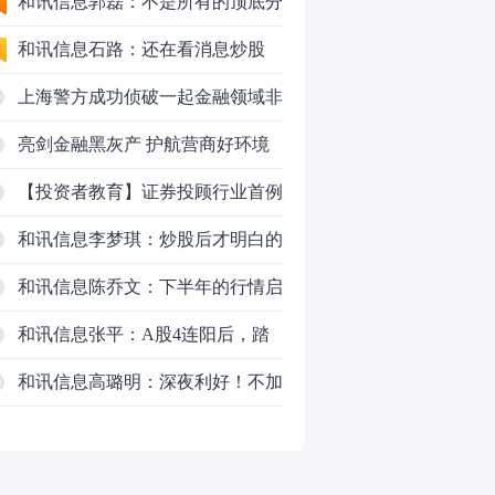
50VS银行，底部区间与顶部区间
和讯信息郭磊：不是所有的顶底分
型都是顶底！
和讯信息石路：还在看消息炒股
吗？
上海警方成功侦破一起金融领域非
法代理维权敲诈勒索案件
亮剑金融黑灰产 护航营商好环境
——上海普陀严打“代理维权”敲诈
【投资者教育】证券投顾行业首例
犯罪、筑牢金融法治屏障
以敲诈勒索罪定罪的非法代理维权
和讯信息李梦琪：炒股后才明白的
案二审宣判，主犯获刑五年
九个人生道理
和讯信息陈乔文：下半年的行情启
动了
和讯信息张平：A股4连阳后，踏
空怎么办？结构性回补！
和讯信息高璐明：深夜利好！不加
0
息了？周一还能涨吗？