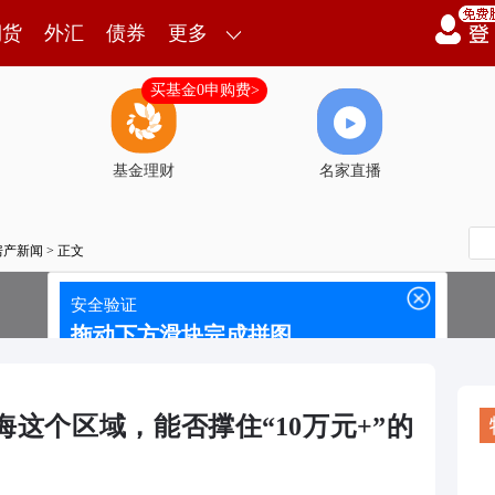
期货
外汇
债券
更多
买基金0申购费>
基金理财
名家直播
房产新闻
> 正文
海这个区域，能否撑住“10万元+”的