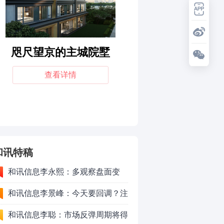
和讯特稿
和讯信息李永熙：多观察盘面变
化，耐心等待成交量放大
和讯信息李景峰：今天要回调？注
意这个信号！
和讯信息李聪：市场反弹周期将得