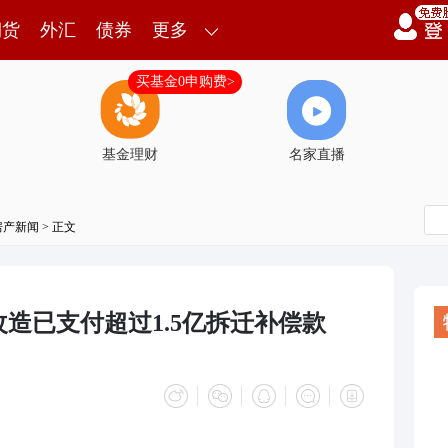
期货
外汇
债券
更多
买基金0申购费>
基金理财
名家直播
房产新闻
> 正文
造已支付超过1.5亿拆迁补偿款