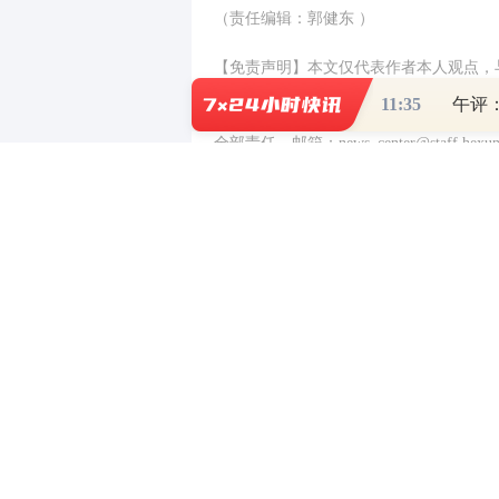
（责任编辑：郭健东 ）
【免责声明】本文仅代表作者本人观点，
11:35
对所包含内容的准确性、可靠性或完整性
全部责任。邮箱：news_center@staff.hexun
0
写评论
已有
条评论