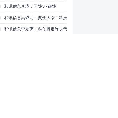
以延长
和讯信息李瑛：亏钱VS赚钱
和讯信息高璐明：黄金大涨！科技
下跌！注意今天这么走！
和讯信息李发亮：科创板反弹走势
表现亮眼
和讯信息文太彬：放量普涨，反弹
空间及应对策略？
和讯信息胡云龙：反转阳线，带来
的改变
和讯信息王海洋：大盘中阳突破
3770，科技持续反弹，秋季行情启
和讯信息盖祎楠：市场放量反攻，
0
动？
科创赛道迎来强势爆发