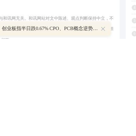
4
与和讯网无关。和讯网站对文中陈述、观点判断保持中立，不
5
午评：创业板指半日跌0.67% CPO、PCB概念逆势走强
提供任何明示或暗示的保证。请读者仅作参考，并请自行承担
6
.com
7
举报
8
9
1
跟帖用户自律公约