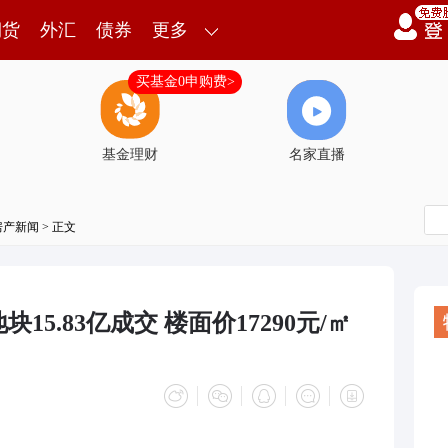
期货
外汇
债券
更多
买基金0申购费>
基金理财
名家直播
房产新闻
> 正文
5.83亿成交 楼面价17290元/㎡