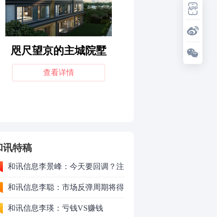
和讯特稿
和讯信息李景峰：今天要回调？注
意这个信号！
和讯信息李聪：市场反弹周期将得
以延长
和讯信息李瑛：亏钱VS赚钱