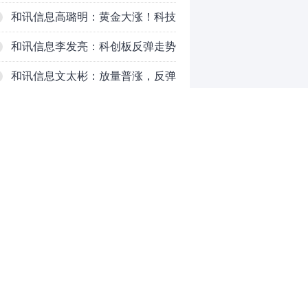
和讯信息高璐明：黄金大涨！科技
下跌！注意今天这么走！
和讯信息李发亮：科创板反弹走势
表现亮眼
和讯信息文太彬：放量普涨，反弹
空间及应对策略？
和讯信息胡云龙：反转阳线，带来
的改变
和讯信息王海洋：大盘中阳突破
3770，科技持续反弹，秋季行情启
和讯信息盖祎楠：市场放量反攻，
动？
科创赛道迎来强势爆发
和讯信息李炜：变盘成功了吗？短
0
线如何应对
推荐阅读
均胜电子：1.55亿股H股招股，多