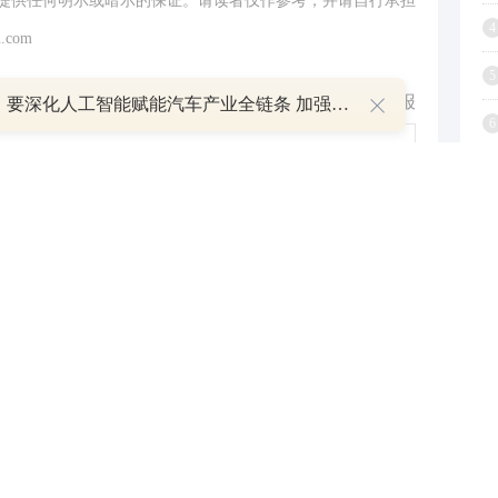
提供任何明示或暗示的保证。请读者仅作参考，并请自行承担
4
.com
5
举报
安徽：要深化人工智能赋能汽车产业全链条 加强关键核心技术攻关
6
7
8
9
跟帖用户自律公约
1
500
提 交
还可输入
字