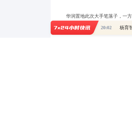
华润置地此次大手笔落子，一方
源的价值。
20:02
免责声明：本文内容与数据由观
实。
（责任编辑：郭健东 ）
【免责声明】本文仅代表作者本人观点，
对所包含内容的准确性、可靠性或完整性
全部责任。邮箱：news_center@staff.hexun