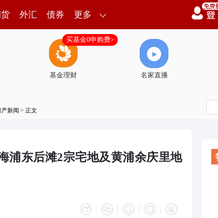
期货
外汇
债券
更多
买基金0申购费>
基金理财
名家直播
房产新闻
> 正文
摘上海浦东后滩2宗宅地及黄浦余庆里地