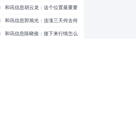
反弹结束了吗？
和讯信息胡云龙：这个位置最重要
的是什么？
和讯信息郭旭光：连涨三天何去何
从？主力思维轻松应对
和讯信息陈晓俊：接下来行情怎么
走？
69岁京东方之父再闯IPO，三年亏
掉49亿
铜价迫近历史高位：美国加税“抢
铜”、中国立法保护
和讯信息李永熙：周五很关键，重
点看科技
和讯信息齐俊强：看好红八月！
0
推荐阅读
均胜电子：1.55亿股H股招股，多