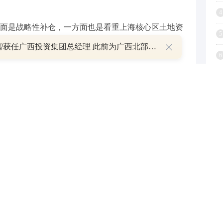
4
面是战略性补仓，一方面也是看重上海核心区土地资
5
杨育智获任广西投资集团总经理 此前为广西北部湾银行行长
6
点根据公开信息整理，不构成投资建议，使用前请核
7
8
9
1
与和讯网无关。和讯网站对文中陈述、观点判断保持中立，不
提供任何明示或暗示的保证。请读者仅作参考，并请自行承担
.com
举报