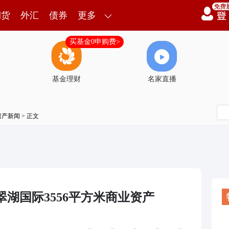
期货
外汇
债券
更多
买基金0申购费>
基金理财
名家直播
房产新闻
> 正文
翠湖国际3556平方米商业资产