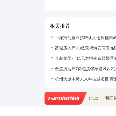
相关推荐
上海招商置业拟转让太仓碧桂园49%
富城房地产9.3亿竞得海安两宗临
金基集团3.4亿元竞得南京鼓楼区低
金厦房地产7亿包揽张家港城西2
杭州大厦中标未来科技城项目 商业
14:12
我国
财道头条
财经热点尽在和讯财经AP