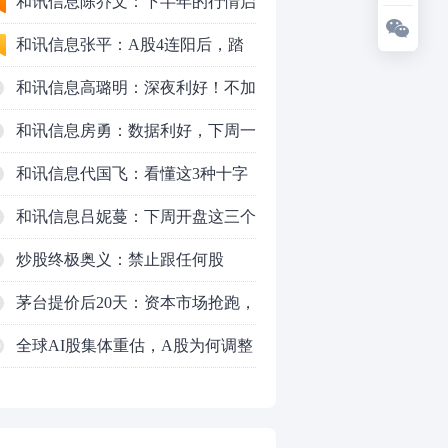
九个人生道理
和讯信息陈乔文：下半年的行情启
动了
和讯信息张平：A股4连阳后，踏
空怎么办？结构性回补！
和讯信息高璐明：深夜利好！不加
息了？周一还能涨吗？
和讯信息房勇：数据利好，下周一
应对方案
和讯信息代国飞：看懂这3种十字
星k线形态
和讯信息吕妮蔓：下周开盘这三个
方向，还有仓位的朋友一定要拿稳
炒股终极奥义：禁止跟任何股
了
票“谈恋爱”
茅台提价后20天：资本市场抢跑，
磨底属于现实
全球AI股集体重估，A股为何调整
0
更深，却率先反弹？