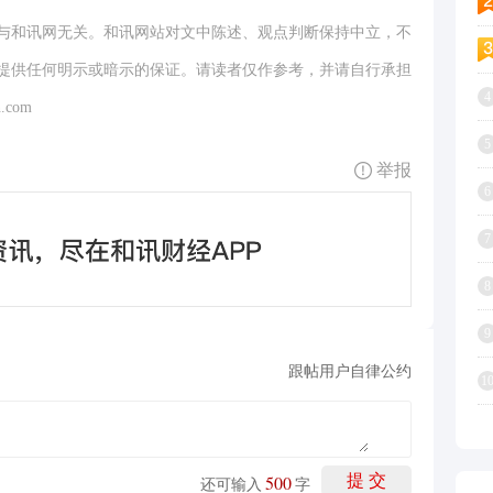
与和讯网无关。和讯网站对文中陈述、观点判断保持中立，不
提供任何明示或暗示的保证。请读者仅作参考，并请自行承担
4
.com
5
举报
6
7
8
9
跟帖用户自律公约
1
500
提 交
还可输入
字