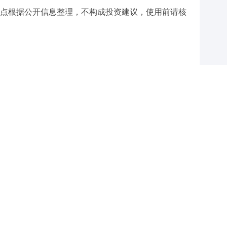
点根据公开信息整理，不构成投资建议，使用前请核
与和讯网无关。和讯网站对文中陈述、观点判断保持中立，不
提供任何明示或暗示的保证。请读者仅作参考，并请自行承担
.com
举报