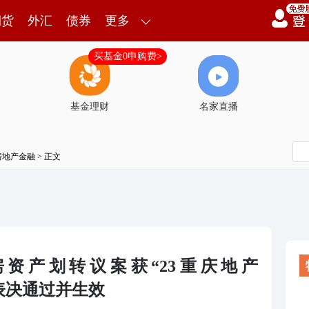
期货
外汇
债券
更多
买基金0申购费>
基金理财
名家直播
房地产金融
> 正文
资产划转议案获“23重庆地产
议表决通过并生效