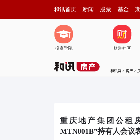
和讯首页
新闻
股票
基金
投资学院
财道社区
和讯网
>
房产
>
重庆地产集团公租房
MTN001B”持有人会