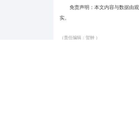
免责声明：本文内容与数据由观
实。
（责任编辑：贺翀 ）
【免责声明】本文仅代表作者本人观点，
对所包含内容的准确性、可靠性或完整性
全部责任。邮箱：news_center@staff.hexun