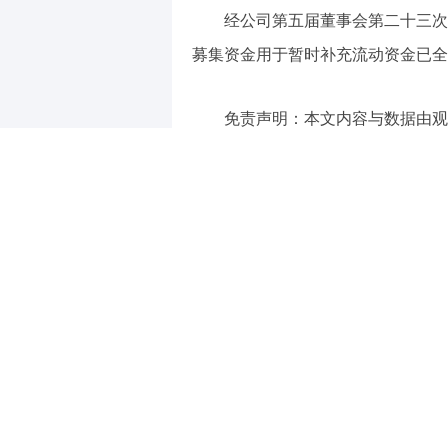
经公司第五届董事会第二十三次
募集资金用于暂时补充流动资金已全
免责声明：本文内容与数据由观
实。
（责任编辑：王治强 HF013）
【免责声明】本文仅代表作者本人观点，
对所包含内容的准确性、可靠性或完整性
全部责任。邮箱：news_center@staff.hexun