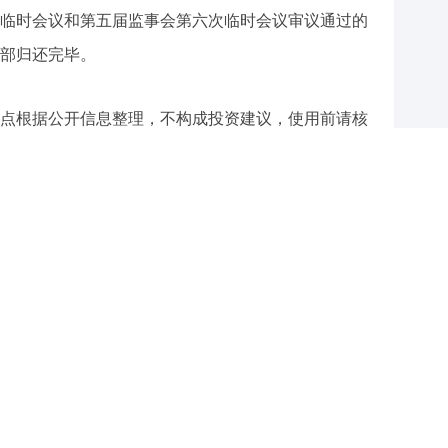
临时会议和第五届监事会第六次临时会议审议通过的
部归还完毕。
点根据公开信息整理，不构成投资建议，使用前请核
与和讯网无关。和讯网站对文中陈述、观点判断保持中立，不
提供任何明示或暗示的保证。请读者仅作参考，并请自行承担
.com
举报