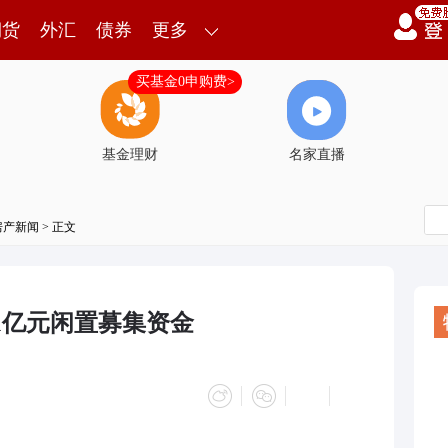
期货
外汇
债券
更多
买基金0申购费>
基金理财
名家直播
房产新闻
> 正文
.1亿元闲置募集资金