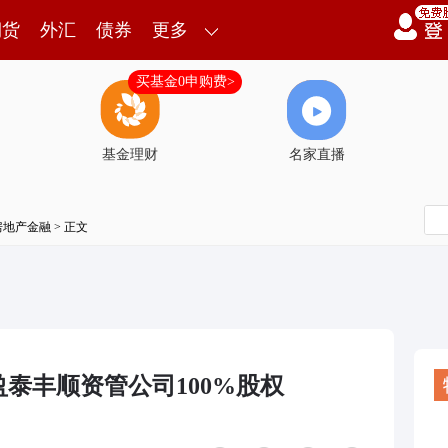
期货
外汇
债券
更多
买基金0申购费>
基金理财
名家直播
房地产金融
> 正文
泰丰顺资管公司100%股权