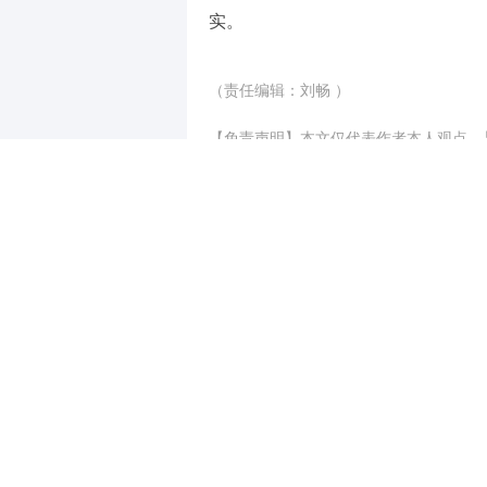
实。
（责任编辑：刘畅 ）
【免责声明】本文仅代表作者本人观点，
对所包含内容的准确性、可靠性或完整性
全部责任。邮箱：news_center@staff.hexun
写评论
已有
条评论