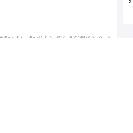
与和讯网无关。和讯网站对文中陈述、观点判断保持中立，不
提供任何明示或暗示的保证。请读者仅作参考，并请自行承担
.com
举报
跟帖用户自律公约
500
提 交
还可输入
字