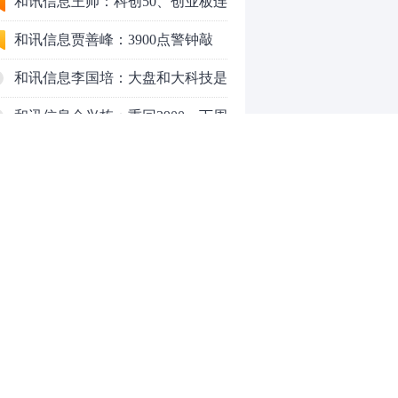
行情怎么走？
和讯信息王帅：科创50、创业板连
续反弹之后，重要防守线已出现
和讯信息贾善峰：3900点警钟敲
响，主力正在暗中布局！
和讯信息李国培：大盘和大科技是
反转？还是反弹？
和讯信息余兴栋：重回3900，下周
稳了吗？
和讯信息齐俊强：缩量涨还会涨！
和讯信息王钊：下周关注这个补涨
机会
和讯信息胡云龙：调整，什么时候
来
中际旭创大跳水！光模块信仰崩塌
了？
中一签缴款7.54万！宇树科技下周
0
一打新，A股机器人"朋友圈"全曝
光