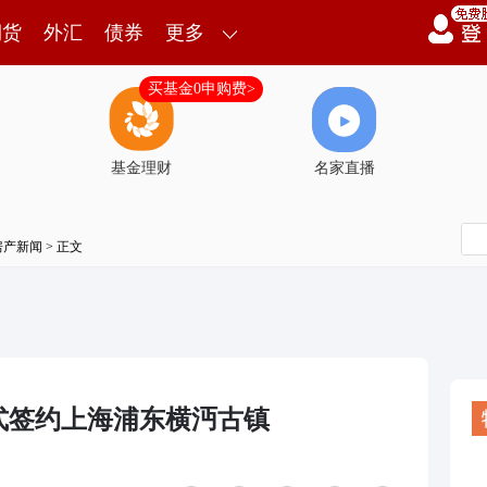
期货
外汇
债券
更多
买基金0申购费>
基金理财
名家直播
房产新闻
> 正文
式签约上海浦东横沔古镇