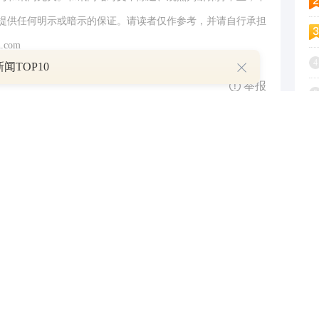
提供任何明示或暗示的保证。请读者仅作参考，并请自行承担
.com
4
闻TOP10
举报
5
6
跟帖用户自律公约
7
8
500
提 交
还可输入
字
9
1
查看剩下
100
条评论