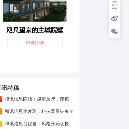
和讯特稿
和讯信息陈炜：煤炭反弹，能追
吗？八月主线看哪？
和讯信息李梦琪：科技普反结束？
和讯信息吕妮蔓：风格开始切换