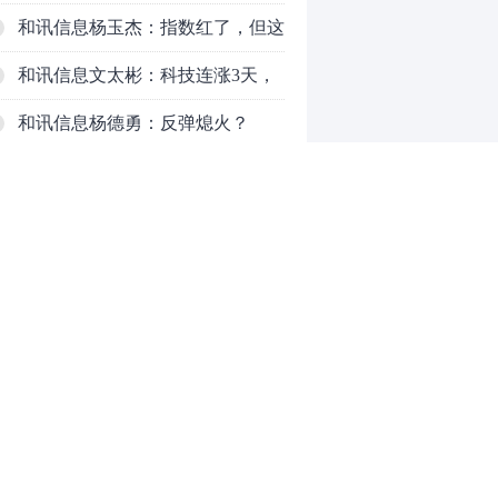
了，周五干万注意
和讯信息杨玉杰：指数红了，但这
个信号警惕！
和讯信息文太彬：科技连涨3天，
明天会迎来分化？
和讯信息杨德勇：反弹熄火？
和讯信息王海洋：大盘低开高走，
反弹结束了吗？
和讯信息胡云龙：这个位置最重要
的是什么？
和讯信息郭旭光：连涨三天何去何
从？主力思维轻松应对
和讯信息陈晓俊：接下来行情怎么
0
走？
推荐阅读
均胜电子：1.55亿股H股招股，多