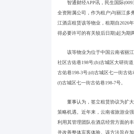
智通财经APP讯，民生国际(009
全资附属公司，作为租户)与丽江多
江酒店租赁该等物业，租期自2026
得必要许可的有关较后日期)起为期
该等物业为位于中国云南省丽江
社区古佑巷198号;(b)古城区大研街
古佑巷198-3号;(d)古城区七一街古佑
(f)古城区七一街古佑巷198-7号。
董事认为，签立租赁协议为扩大
策略机遇。近年来，云南省旅游业强
利用其管理团队在酒店经营方面的丰
并改善整体宾客体验。该方法旨在加