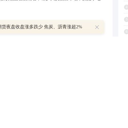
4
5
期货夜盘收盘涨多跌少 焦炭、沥青涨超2%
6
与和讯网无关。和讯网站对文中陈述、观点判断保持中立，不
7
提供任何明示或暗示的保证。请读者仅作参考，并请自行承担
8
.com
9
举报
1
跟帖用户自律公约