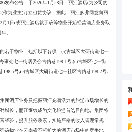
38)发布公告，于2026年1月28日，丽江酒店(为公司的
弗(作为业主)订立租赁协议，据此，丽江多弗同意向丽
年2月1日(或丽江酒店就于该等物业开始经营酒店业务取
两年。
的若干物业，包括以下各项：(a)古城区大研街道七一
道办事处七一街居委会古佑巷198-1号;(c)古城区七一街
巷198-5号;(e)古城区大研街道七一社区古佑巷198-2号;
集团酒店业务及把握丽江充满活力的旅游市场增长的
劲增长，丽江继续成为文化旅游首选目的地。集团将
富经验，提升服务质素，实施严格的收入管理常规，
强该物业在云南省不断扩大的酒店市场中的竞争地