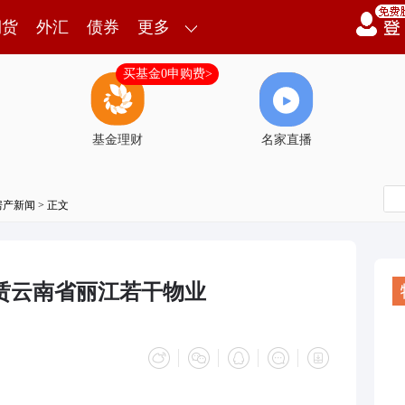
期货
外汇
债券
更多
买基金0申购费>
基金理财
名家直播
房产新闻
> 正文
属租赁云南省丽江若干物业