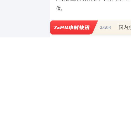
位。
（责任编辑：刘静 HZ010）
23:08
国内
【免责声明】本文仅代表作者本人观点，
对所包含内容的准确性、可靠性或完整性
全部责任。邮箱：news_center@staff.hexun
0
写评论
已有
条评论