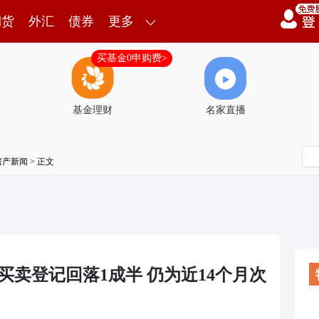
期货
外汇
债券
更多
买基金0申购费>
基金理财
名家直播
房产新闻
> 正文
买卖登记回落1成半 仍为近14个月次