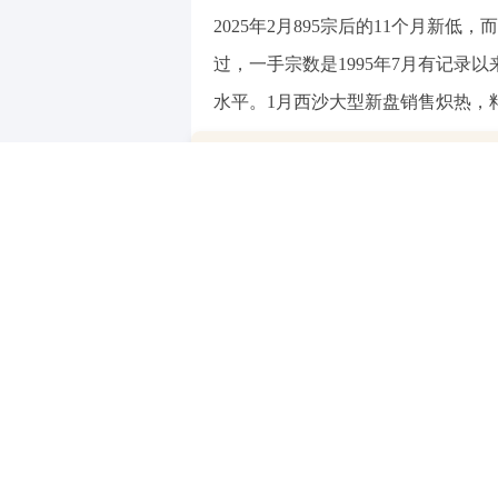
2025年2月895宗后的11个月新低，
过，一手宗数是1995年7月有记录以来
水平。1月西沙大型新盘销售炽热，
20:30
张炜
1月份登记宗数最高的新盘是观塘峻
景峰，录156宗及9.14亿港元。第三是西
启德海湾第1期，录71宗及5.79亿
4.48亿港元。
二手私人住宅方面，1月份二手录3,
303.3亿港元，分别轻微下跌0.9%及4
个月次高，金额则为2024年4月33
持续活跃，没有明显减少，继续贴近