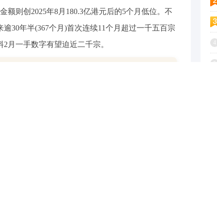
而金额则创2025年8月180.3亿港元后的5个月低位。不
逾30年半(367个月)首次连续11个月超过一千五百宗
4
料2月一手数字有望迫近二千宗。
第二季度增持寒武纪 持股市值或超89亿元
5
然(居屋)，录526宗及21.19亿港元。第二是油塘柏
6
沙Sierra Sea第2A期，录90宗及5.51亿港元。第四是
7
港元。第五是港元朗锦上路柏珑1B期柏珑II，录60宗及
8
9
912宗及290.3亿港元，较去年12月的3,946宗及
1
.3%。宗数与上月相似，仍为2024年4月4,605宗后的21
8.5亿港元后的21个月第三高。去年圣诞期间，二手成交
四千宗。今年买家购买力持续释放，提早于新春前入