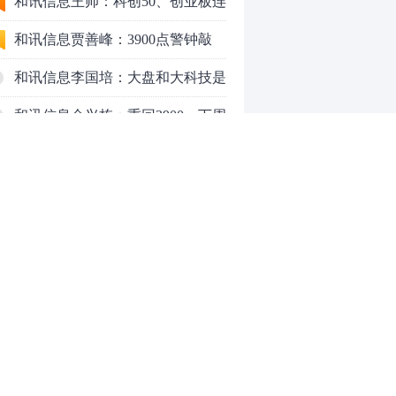
行情怎么走？
和讯信息王帅：科创50、创业板连
续反弹之后，重要防守线已出现
和讯信息贾善峰：3900点警钟敲
响，主力正在暗中布局！
和讯信息李国培：大盘和大科技是
反转？还是反弹？
和讯信息余兴栋：重回3900，下周
稳了吗？
和讯信息齐俊强：缩量涨还会涨！
和讯信息王钊：下周关注这个补涨
机会
和讯信息胡云龙：调整，什么时候
来
中际旭创大跳水！光模块信仰崩塌
了？
中一签缴款7.54万！宇树科技下周
0
一打新，A股机器人"朋友圈"全曝
光