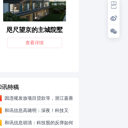
和讯特稿
因违规发放项目贷款等，浙江嘉善
农村商业银行股份有限公司被罚款
和讯信息高璐明：深夜！科技又
230万元
跌！今天会跌吗？
和讯信息胡清：科技股的反弹如何