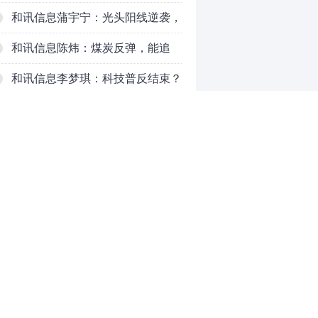
对待？
和讯信息蒲宇宁：光头阳线逆袭，
新主线已浮现？周五大盘怎么走？
和讯信息陈炜：煤炭反弹，能追
吗？八月主线看哪？
和讯信息李梦琪：科技普反结束？
和讯信息吕妮蔓：风格开始切换
了，周五干万注意
和讯信息杨玉杰：指数红了，但这
个信号警惕！
和讯信息文太彬：科技连涨3天，
明天会迎来分化？
和讯信息杨德勇：反弹熄火？
0
推荐阅读
均胜电子：1.55亿股H股招股，多