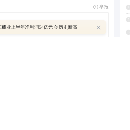
举报
4
5
江船业上半年净利润54亿元 创历史新高
6
7
8
跟帖用户自律公约
9
1
500
提 交
还可输入
字