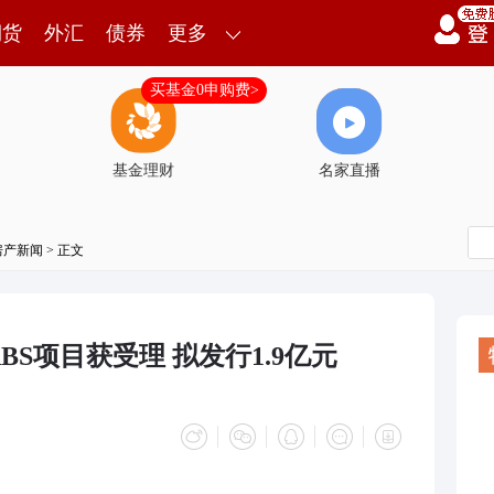
期货
外汇
债券
更多
买基金0申购费>
基金理财
名家直播
房产新闻
> 正文
S项目获受理 拟发行1.9亿元