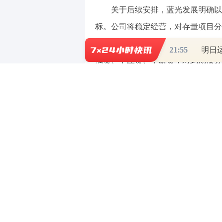
关于后续安排，蓝光发展明确以
标。公司将稳定经营，对存量项目分
一策略”的经营方案。同时，公司对
21:55
抽贷、不压贷、不断贷，对到期债务
构，推动降费增效。
免责声明：本文内容与数据由观
实。
（责任编辑：董萍萍 ）
【免责声明】本文仅代表作者本人观点，
对所包含内容的准确性、可靠性或完整性
全部责任。邮箱：news_center@staff.hexun