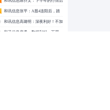
九个人生道理
和讯信息陈乔文：下半年的行情启
动了
和讯信息张平：A股4连阳后，踏
空怎么办？结构性回补！
和讯信息高璐明：深夜利好！不加
息了？周一还能涨吗？
和讯信息房勇：数据利好，下周一
应对方案
和讯信息代国飞：看懂这3种十字
星k线形态
和讯信息吕妮蔓：下周开盘这三个
方向，还有仓位的朋友一定要拿稳
炒股终极奥义：禁止跟任何股
了
票“谈恋爱”
茅台提价后20天：资本市场抢跑，
磨底属于现实
全球AI股集体重估，A股为何调整
0
更深，却率先反弹？