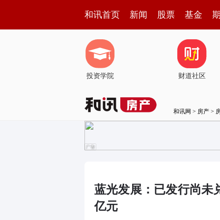
和讯首页
新闻
股票
基金
投资学院
财道社区
和讯网
>
房产
>
蓝光发展：已发行尚未兑付
亿元