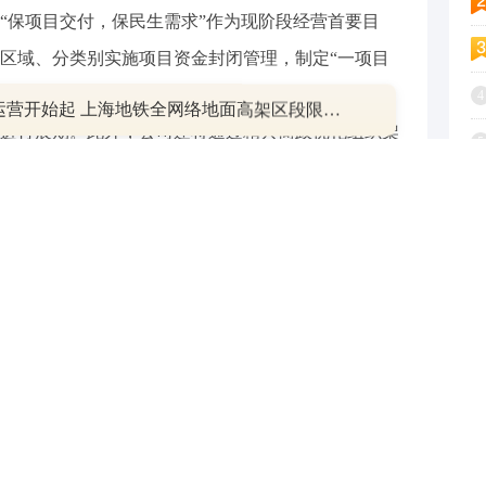
“保项目交付，保民生需求”作为现阶段经营首要目
区域、分类别实施项目资金封闭管理，制定“一项目
不同类型存量债务问题制定针对性化解方案，确保不
4
明日运营开始起 上海地铁全网络地面高架区段限速运行
进行展期。此外，公司还将通过精兵简政优化组织架
5
6
7
点根据公开信息整理，不构成投资建议，使用前请核
8
9
1
与和讯网无关。和讯网站对文中陈述、观点判断保持中立，不
提供任何明示或暗示的保证。请读者仅作参考，并请自行承担
.com